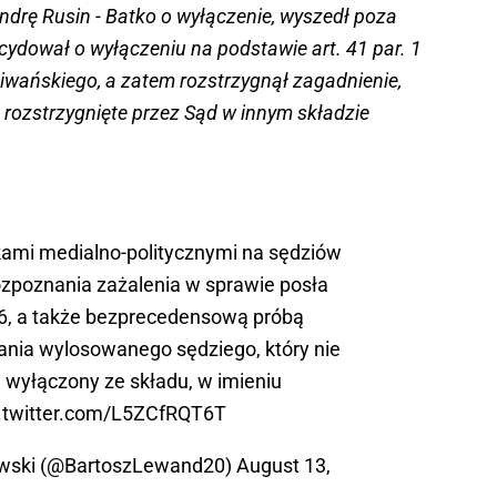
ndrę Rusin - Batko o wyłączenie, wyszedł poza
cydował o wyłączeniu na podstawie art. 41 par. 1
wańskiego, a zatem rozstrzygnął zagadnienie,
 rozstrzygnięte przez Sąd w innym składzie
kami medialno-politycznymi na sędziów
zpoznania zażalenia w sprawie posła
6
, a także bezprecedensową próbą
ania wylosowanego sędziego, który nie
wyłączony ze składu, w imieniu
c.twitter.com/L5ZCfRQT6T
wski (@BartoszLewand20)
August 13,