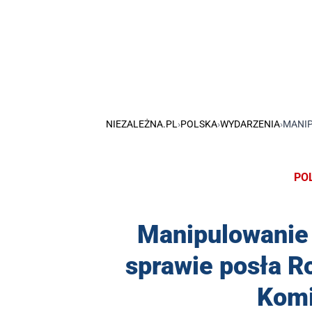
NIEZALEŻNA.PL
›
POLSKA
›
WYDARZENIA
›
MANIP
PO
Manipulowanie
sprawie posła R
Komi