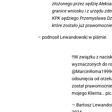
złożonego przez sędzię Aleksa
granice wniosku i z urzędu zde
KPK sędziego Przemysława Dzi
które zostało już prawomocnie
– podnosił Lewandowski w piśmie.
‼️W związku z nacis
wyznaczonych do ro
@MarcinRoma1999
odsunięcia od orzek
został prawomocnie 
mojego Klienta…
pi
— Bartosz Lewando