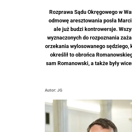
Rozprawa Sądu Okręgowego w Wars
odmowę aresztowania posła Marci
ale już budzi kontrowersje. Wszy
wyznaczonych do rozpoznania zażal
orzekania wylosowanego sędziego, k
określił to obrońca Romanowskieg
sam Romanowski, a także były wicem
Autor:
JG