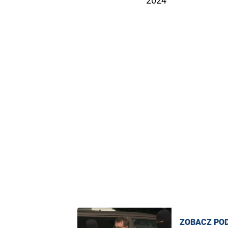
2024
ZOBACZ PO