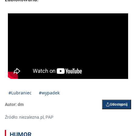
#Lubraniec
#wypadek
Autor:
dm
Udostępnij
Źródło: niezalezna.pl, PAP
HUMOR