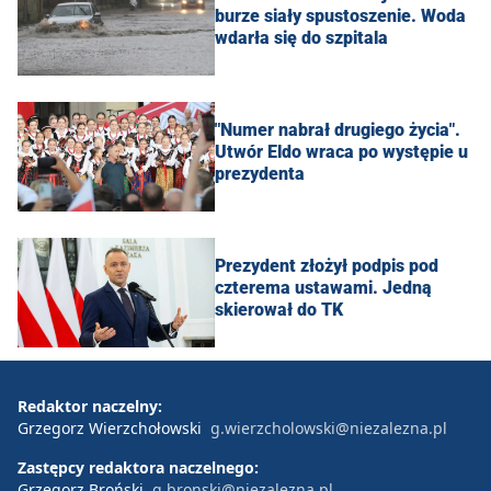
burze siały spustoszenie. Woda
wdarła się do szpitala
"Numer nabrał drugiego życia".
Utwór Eldo wraca po występie u
prezydenta
Prezydent złożył podpis pod
czterema ustawami. Jedną
skierował do TK
Redaktor naczelny:
Grzegorz Wierzchołowski
g.wierzcholowski@niezalezna.pl
Zastępcy redaktora naczelnego:
Grzegorz Broński
g.bronski@niezalezna.pl