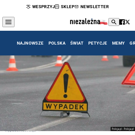
WESPRZYJ
SKLEP
NEWSLETTER
NAJNOWSZE
POLSKA
ŚWIAT
PETYCJE
MEMY
G
Policja.pl - Policja.pl
Wypadek ilustracja