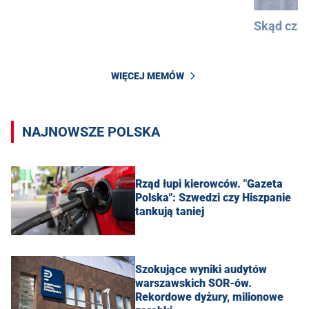
Skąd cza
WIĘCEJ MEMÓW
NAJNOWSZE POLSKA
Rząd łupi kierowców. "Gazeta
Polska": Szwedzi czy Hiszpanie
tankują taniej
Szokujące wyniki audytów
warszawskich SOR-ów.
Rekordowe dyżury, milionowe