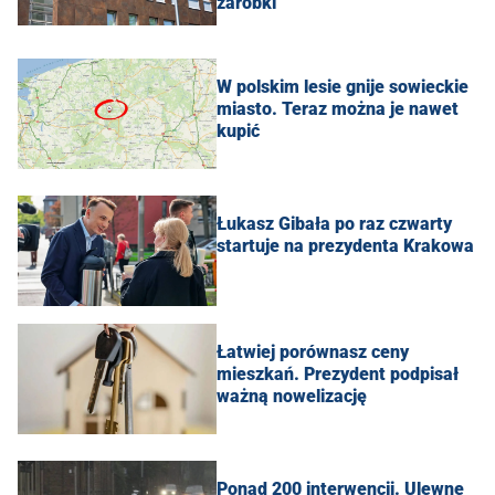
zarobki
W polskim lesie gnije sowieckie
miasto. Teraz można je nawet
kupić
Łukasz Gibała po raz czwarty
startuje na prezydenta Krakowa
Łatwiej porównasz ceny
mieszkań. Prezydent podpisał
ważną nowelizację
Ponad 200 interwencji. Ulewne