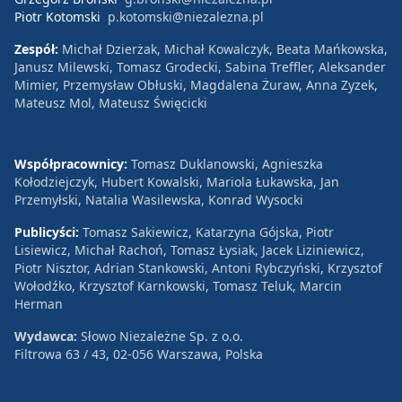
Piotr Kotomski
p.kotomski@niezalezna.pl
Zespół:
Michał Dzierżak, Michał Kowalczyk, Beata Mańkowska,
Janusz Milewski, Tomasz Grodecki, Sabina Treffler, Aleksander
Mimier, Przemysław Obłuski, Magdalena Żuraw, Anna Zyzek,
Mateusz Mol, Mateusz Święcicki
Współpracownicy:
Tomasz Duklanowski, Agnieszka
Kołodziejczyk, Hubert Kowalski, Mariola Łukawska, Jan
Przemyłski, Natalia Wasilewska, Konrad Wysocki
Publicyści:
Tomasz Sakiewicz, Katarzyna Gójska, Piotr
Lisiewicz, Michał Rachoń, Tomasz Łysiak, Jacek Liziniewicz,
Piotr Nisztor, Adrian Stankowski, Antoni Rybczyński, Krzysztof
Wołodźko, Krzysztof Karnkowski, Tomasz Teluk, Marcin
Herman
Wydawca:
Słowo Niezależne Sp. z o.o.
Filtrowa 63 / 43, 02-056 Warszawa, Polska