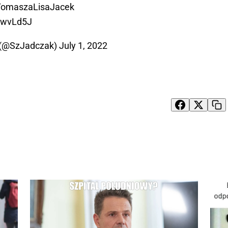
omaszaLisaJacek
0lwvLd5J
 (@SzJadczak)
July 1, 2022