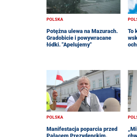
POLSKA
POL
Potężna ulewa na Mazurach.
To 
Gradobicie i powywracane
wsk
łódki. "Apelujemy"
och
POLSKA
POL
Manifestacja poparcia przed
„Mi
Pałacem Prezydenckim.
chw