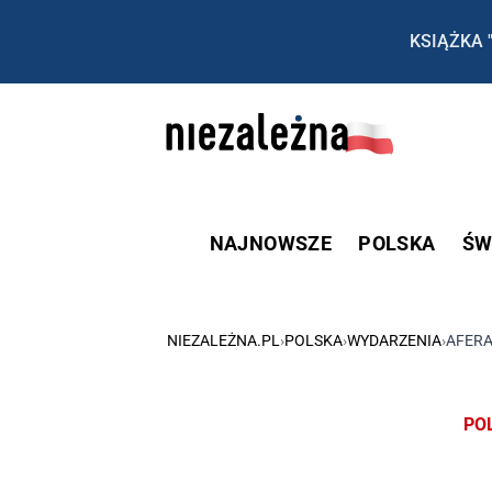
KSIĄŻKA 
NAJNOWSZE
POLSKA
ŚW
NIEZALEŻNA.PL
›
POLSKA
›
WYDARZENIA
›
AFERA
PO