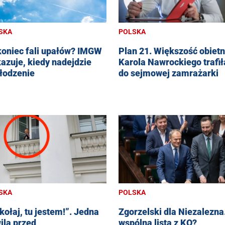
SKA
POLSKA
koniec fali upałów? IMGW
Plan 21. Większość obietn
azuje, kiedy nadejdzie
Karola Nawrockiego trafił
łodzenie
do sejmowej zamrażarki
SKA
POLSKA
kołaj, tu jestem!”. Jedna
Zgorzelski dla Niezalezna.
ila przed
wspólna lista z KO?