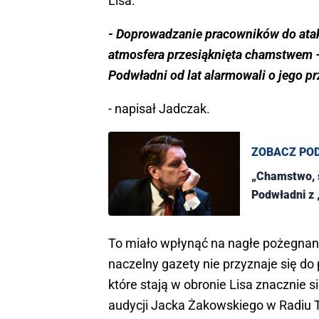
Lisa.
- Doprowadzanie pracowników do atak
atmosfera przesiąknięta chamstwem 
Podwładni od lat alarmowali o jego
- napisał Jadczak.
ZOBACZ PO
„Chamstwo, s
Podwładni z
To miało wpłynąć na nagłe pożegna
naczelny gazety nie przyznaje się do
które stają w obronie Lisa znacznie s
audycji Jacka Żakowskiego w Radiu