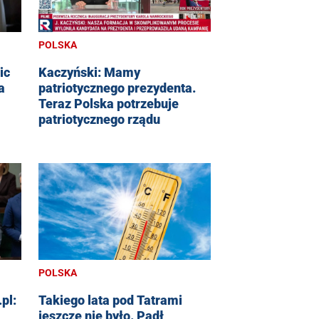
POLSKA
ic
Kaczyński: Mamy
a
patriotycznego prezydenta.
Teraz Polska potrzebuje
patriotycznego rządu
POLSKA
pl:
Takiego lata pod Tatrami
jeszcze nie było. Padł