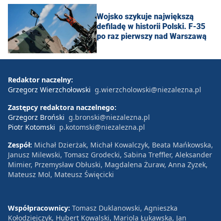
Wojsko szykuje największą
defiladę w historii Polski. F-35
po raz pierwszy nad Warszawą
Redaktor naczelny:
Grzegorz Wierzchołowski
g.wierzcholowski@niezalezna.pl
Zastępcy redaktora naczelnego:
Grzegorz Broński
g.bronski@niezalezna.pl
Piotr Kotomski
p.kotomski@niezalezna.pl
Zespół:
Michał Dzierżak, Michał Kowalczyk, Beata Mańkowska,
Janusz Milewski, Tomasz Grodecki, Sabina Treffler, Aleksander
Mimier, Przemysław Obłuski, Magdalena Żuraw, Anna Zyzek,
Mateusz Mol, Mateusz Święcicki
Współpracownicy:
Tomasz Duklanowski, Agnieszka
Kołodziejczyk, Hubert Kowalski, Mariola Łukawska, Jan