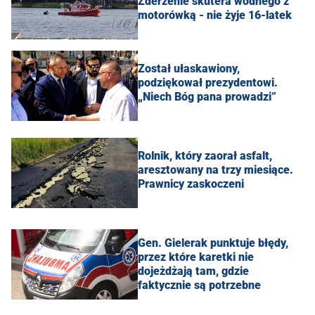
Zderzenie skutera wodnego z
motorówką - nie żyje 16-latek
Został ułaskawiony,
podziękował prezydentowi.
„Niech Bóg pana prowadzi”
Rolnik, który zaorał asfalt,
aresztowany na trzy miesiące.
Prawnicy zaskoczeni
Gen. Gielerak punktuje błędy,
przez które karetki nie
dojeżdżają tam, gdzie
faktycznie są potrzebne