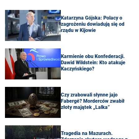
Katarzyna Gójska: Polacy o
zagrożeniu dowiadują się od
rządu w Kijowie
Karmienie obu Konfederacji.
Dawid Wildstein: Kto atakuje
Kaczyńskiego?
Czy zrabowali słynne jajo
Fabergé? Morderców zwabił
złoty majątek „Lalka”
Tragedia na Mazurach.