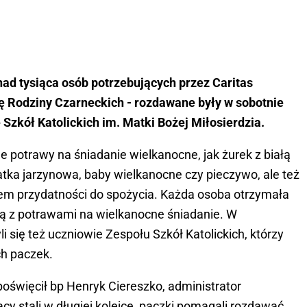
ad tysiąca osób potrzebujących przez Caritas
cję Rodziny Czarneckich - rozdawane były w sobotnie
Szkół Katolickich im. Matki Bożej Miłosierdzia.
jne potrawy na śniadanie wielkanocne, jak żurek z białą
łatka jarzynowa, baby wielkanocne czy pieczywo, ale też
em przydatności do spożycia. Każda osoba otrzymała
ugą z potrawami na wielkanocne śniadanie. W
 się też uczniowie Zespołu Szkół Katolickich, którzy
ch paczek.
więcił bp Henryk Ciereszko, administrator
jący stali w długiej kolejce, paczki pomagali rozdawać