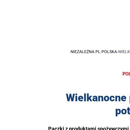
NIEZALEŻNA.PL
›
POLSKA
›
WIELK
PO
Wielkanocne 
po
Paczki z produktami spożywczymi 