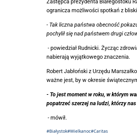
Zastępca prezydenta Białegostoku Ra
ogranicza możliwości spotkań z blisk
- Tak liczna państwa obecność pokazu
pochylił się nad państwem drugi czło
- powiedział Rudnicki. Życząc zdrowi
nabierają wyjątkowego znaczenia.
Robert Jabłoński z Urzędu Marszałk
ważne jest, by w okresie świąteczny
- To jest moment w roku, w którym wart
popatrzeć szerzej na ludzi, którzy nas
- mówił.
#Białystok
#Wielkanoc
#Caritas