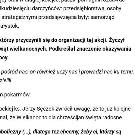
ilkudziesięciu darczyńców: przedsiębiorstwa, osoby
i strategicznymi przedsięwzięcia były: samorząd
ałystok.
rzy przyczynili się do organizacji tej akcji. Życzył
 świąt wielkanocnych. Podkreślał znaczenie okazywania
ocy.
t pośród nas, on również uczy nas i prowadzi nas ku temu,
elili
em pokarmów.
ockiej ks. Jerzy Sęczek zwrócił uwagę, że to już kolejne
ał, że Wielkanoc to dla chrześcijan święta radosne.
oliczny (...), dlatego tez chcemy, żeby ci, którzy są