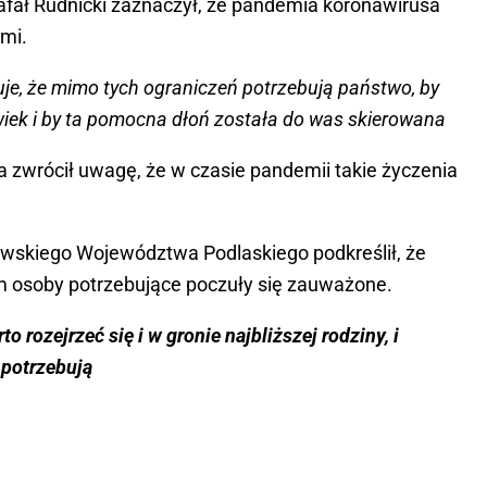
fał Rudnicki zaznaczył, że pandemia koronawirusa
imi.
je, że mimo tych ograniczeń potrzebują państwo, by
wiek i by ta pomocna dłoń została do was skierowana
a zwrócił uwagę, że w czasie pandemii takie życzenia
owskiego Województwa Podlaskiego podkreślił, że
m osoby potrzebujące poczuły się zauważone.
o rozejrzeć się i w gronie najbliższej rodziny, i
 potrzebują