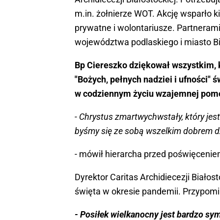
m.in. żołnierze WOT. Akcję wsparło k
prywatne i wolontariusze. Partneram
województwa podlaskiego i miasto Bi
Bp Ciereszko dziękował wszystkim, któ
"Bożych, pełnych nadziei i ufności"
w codziennym życiu wzajemnej pom
- Chrystus zmartwychwstały, który jes
byśmy się ze sobą wszelkim dobrem dzi
- mówił hierarcha przed poświęceni
Dyrektor Caritas Archidiecezji Białost
święta w okresie pandemii. Przypomin
- Posiłek wielkanocny jest bardzo symb