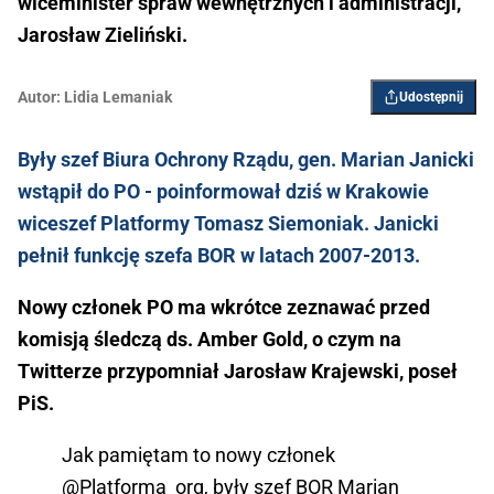
wiceminister spraw wewnętrznych i administracji,
Jarosław Zieliński.
Autor:
Lidia Lemaniak
Udostępnij
Były szef Biura Ochrony Rządu, gen. Marian Janicki
wstąpił do PO - poinformował dziś w Krakowie
wiceszef Platformy Tomasz Siemoniak. Janicki
pełnił funkcję szefa BOR w latach 2007-2013.
Nowy członek PO ma wkrótce zeznawać przed
komisją śledczą ds. Amber Gold, o czym na
Twitterze przypomniał Jarosław Krajewski, poseł
PiS.
Jak pamiętam to nowy członek
@Platforma_org
, były szef BOR Marian