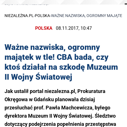
Edyta Nowicka/niezalezna.pl
NIEZALEŻNA.PL
›
POLSKA
›
WAŻNE NAZWISKA, OGROMNY MAJĄTEK W 
POLSKA
08.11.2017, 10:47
Ważne nazwiska, ogromny
majątek w tle! CBA bada, czy
ktoś działał na szkodę Muzeum
II Wojny Światowej
Jak ustalił portal niezalezna.pl, Prokuratura
Okręgowa w Gdańsku planowała dzisiaj
przesłuchać prof. Pawła Machcewicza, byłego
dyrektora Muzeum II Wojny Światowej. Śledztwo
dotyczący podejrzenia popełnienia przestępstwa