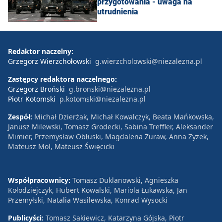
przygotowania - uwaga na
utrudnienia
Redaktor naczelny:
Grzegorz Wierzchołowski
g.wierzcholowski@niezalezna.pl
Zastępcy redaktora naczelnego:
Grzegorz Broński
g.bronski@niezalezna.pl
Piotr Kotomski
p.kotomski@niezalezna.pl
Zespół:
Michał Dzierżak, Michał Kowalczyk, Beata Mańkowska,
Janusz Milewski, Tomasz Grodecki, Sabina Treffler, Aleksander
Mimier, Przemysław Obłuski, Magdalena Żuraw, Anna Zyzek,
Mateusz Mol, Mateusz Święcicki
Współpracownicy:
Tomasz Duklanowski, Agnieszka
Kołodziejczyk, Hubert Kowalski, Mariola Łukawska, Jan
Przemyłski, Natalia Wasilewska, Konrad Wysocki
Publicyści:
Tomasz Sakiewicz, Katarzyna Gójska, Piotr