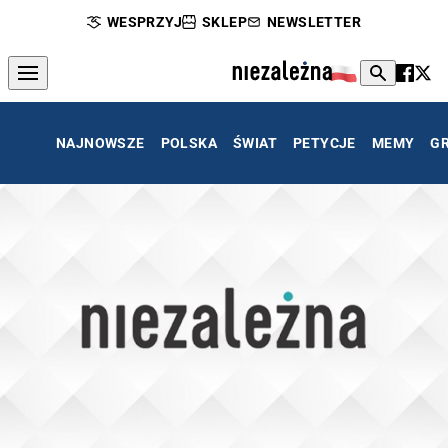
WESPRZYJ
SKLEP
NEWSLETTER
NAJNOWSZE
POLSKA
ŚWIAT
PETYCJE
MEMY
G