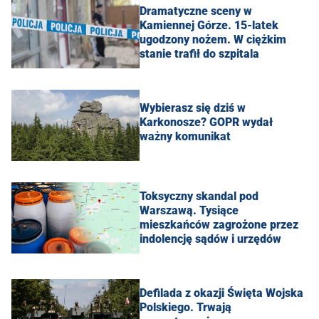
Dramatyczne sceny w
Kamiennej Górze. 15-latek
ugodzony nożem. W ciężkim
stanie trafił do szpitala
Wybierasz się dziś w
Karkonosze? GOPR wydał
ważny komunikat
Toksyczny skandal pod
Warszawą. Tysiące
mieszkańców zagrożone przez
indolencję sądów i urzędów
Defilada z okazji Święta Wojska
Polskiego. Trwają