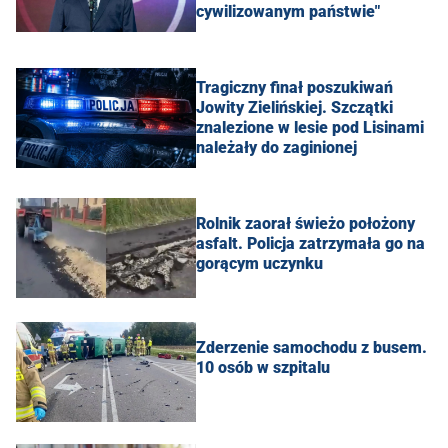
cywilizowanym państwie"
Tragiczny finał poszukiwań
Jowity Zielińskiej. Szczątki
znalezione w lesie pod Lisinami
należały do zaginionej
Rolnik zaorał świeżo położony
asfalt. Policja zatrzymała go na
gorącym uczynku
Zderzenie samochodu z busem.
10 osób w szpitalu