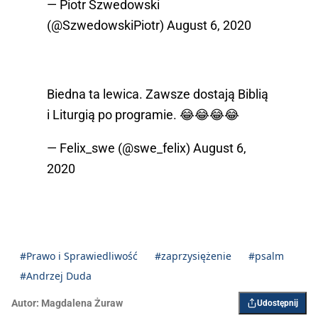
— Piotr Szwedowski
(@SzwedowskiPiotr)
August 6, 2020
Biedna ta lewica. Zawsze dostają Biblią
i Liturgią po programie. 😂😂😂😂
— Felix_swe (@swe_felix)
August 6,
2020
#Prawo i Sprawiedliwość
#zaprzysiężenie
#psalm
#Andrzej Duda
Autor:
Magdalena Żuraw
Udostępnij