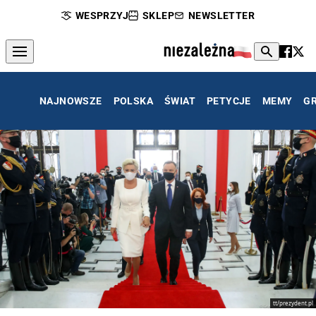
WESPRZYJ
SKLEP
NEWSLETTER
NAJNOWSZE
POLSKA
ŚWIAT
PETYCJE
MEMY
G
tt/prezydent.pl