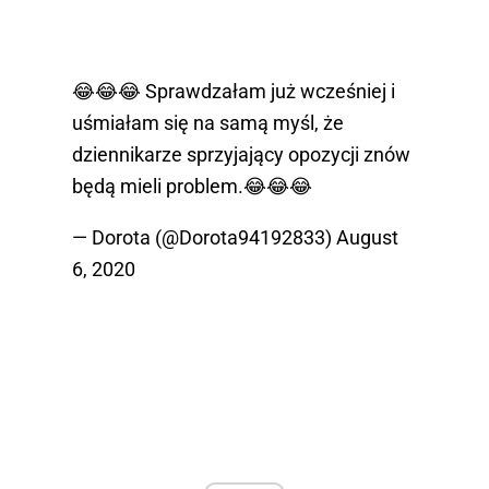
😂😂😂 Sprawdzałam już wcześniej i
uśmiałam się na samą myśl, że
dziennikarze sprzyjający opozycji znów
będą mieli problem.😂😂😂
— Dorota (@Dorota94192833)
August
6, 2020