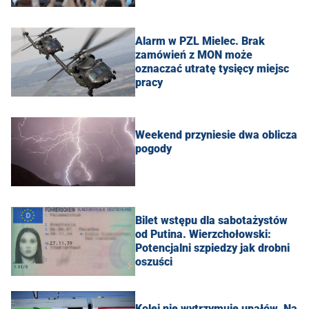
Alarm w PZL Mielec. Brak
zamówień z MON może
oznaczać utratę tysięcy miejsc
pracy
Weekend przyniesie dwa oblicza
pogody
Bilet wstępu dla sabotażystów
od Putina. Wierzchołowski:
Potencjalni szpiedzy jak drobni
oszuści
Kolej nie wytrzymuje upałów. Na