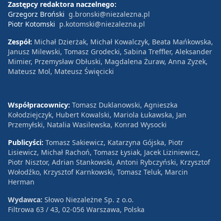
Zastępcy redaktora naczelnego:
Grzegorz Broński
g.bronski@niezalezna.pl
Piotr Kotomski
p.kotomski@niezalezna.pl
Zespół:
Michał Dzierżak, Michał Kowalczyk, Beata Mańkowska,
Janusz Milewski, Tomasz Grodecki, Sabina Treffler, Aleksander
Mimier, Przemysław Obłuski, Magdalena Żuraw, Anna Zyzek,
Mateusz Mol, Mateusz Święcicki
Współpracownicy:
Tomasz Duklanowski, Agnieszka
Kołodziejczyk, Hubert Kowalski, Mariola Łukawska, Jan
Przemyłski, Natalia Wasilewska, Konrad Wysocki
Publicyści:
Tomasz Sakiewicz, Katarzyna Gójska, Piotr
Lisiewicz, Michał Rachoń, Tomasz Łysiak, Jacek Liziniewicz,
Piotr Nisztor, Adrian Stankowski, Antoni Rybczyński, Krzysztof
Wołodźko, Krzysztof Karnkowski, Tomasz Teluk, Marcin
Herman
Wydawca:
Słowo Niezależne Sp. z o.o.
Filtrowa 63 / 43, 02-056 Warszawa, Polska