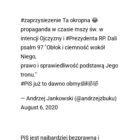
#zaprzysiezenie
Ta okropna 😂
propaganda w czasie mszy św. w
intencji Ojczyzny i
#Prezydenta
RP. Dali
psalm 97 "Obłok i ciemność wokół
Niego,
prawo i sprawiedliwość podstawą Jego
tronu."
#PiS
już to dawno obmyślił🤣🤣
— Andrzej Jankowski (@andrzejzbuku)
August 6, 2020
PiS jest najbardziej bezprawną i