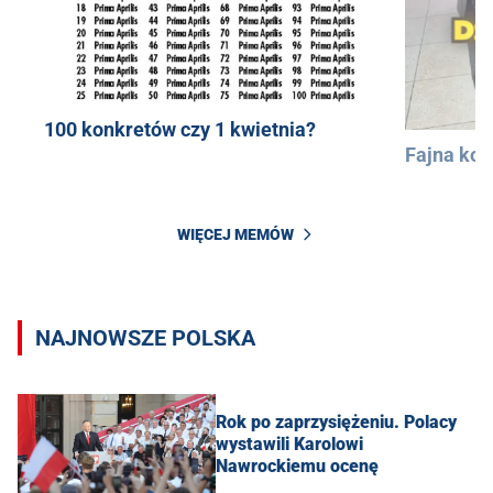
100 konkretów czy 1 kwietnia?
Fajna kos
WIĘCEJ MEMÓW
NAJNOWSZE POLSKA
Rok po zaprzysiężeniu. Polacy
wystawili Karolowi
Nawrockiemu ocenę