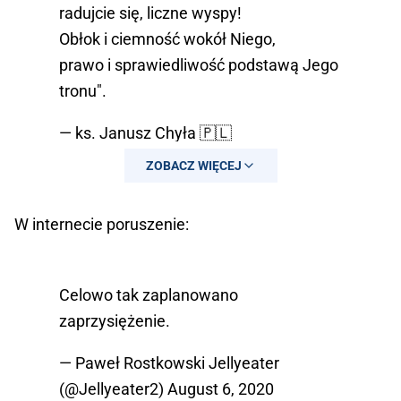
radujcie się, liczne wyspy!
Obłok i ciemność wokół Niego,
prawo i sprawiedliwość podstawą Jego
tronu".
— ks. Janusz Chyła 🇵🇱
(@Janusz1967)
August 6, 2020
ZOBACZ WIĘCEJ
W internecie poruszenie:
Celowo tak zaplanowano
zaprzysiężenie.
— Paweł Rostkowski Jellyeater
(@Jellyeater2)
August 6, 2020