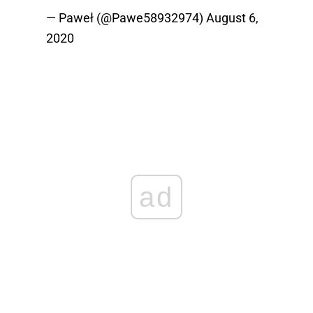
— Paweł (@Pawe58932974)
August 6,
2020
ad