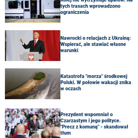
tych trasach wprowadzono
ograniczenia
Nawrocki o relacjach z Ukrainą:
Wspierać, ale stawiać własne
warunki
Katastrofa "morza" środkowej
Polski. W połowie wakacji znika
w oczach
Prezydent wspomniał o
Czarzastym i jego polityce.
"Precz z komuną" - skandował
tłum