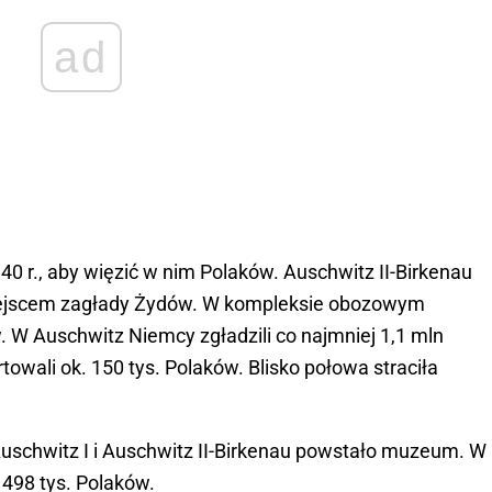
ad
0 r., aby więzić w nim Polaków. Auschwitz II-Birkenau
 miejscem zagłady Żydów. W kompleksie obozowym
 W Auschwitz Niemcy zgładzili co najmniej 1,1 mln
owali ok. 150 tys. Polaków. Blisko połowa straciła
Auschwitz I i Auschwitz II-Birkenau powstało muzeum. W
m 498 tys. Polaków.