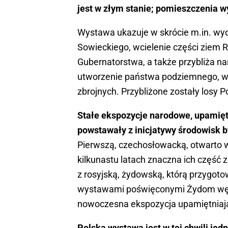
jest w złym stanie; pomieszczenia
Wystawa ukazuje w skrócie m.in. wy
Sowieckiego, wcielenie części ziem R
Gubernatorstwa, a także przybliża 
utworzenie państwa podziemnego, wal
zbrojnych. Przybliżone zostały losy 
Stałe ekspozycje narodowe, upamięt
powstawały z inicjatywy środowisk b
Pierwszą, czechosłowacką, otwarto w 
kilkunastu latach znaczna ich część 
z rosyjską, żydowską, którą przygoto
wystawami poświęconymi Żydom węgi
nowoczesna ekspozycja upamiętnia
Polska wystawa jest w tej chwili jed