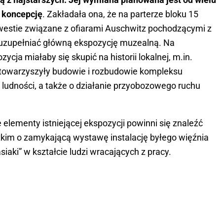
ą koncepcję
. Zakładała ona, że na parterze bloku 15
westie związane z ofiarami Auschwitz pochodzącymi z
 uzupełniać główną ekspozycję muzealną. Na
ycja miałaby się skupić na historii lokalnej, m.in.
 towarzyszyły budowie i rozbudowie kompleksu
 ludności, a także o działanie przyobozowego ruchu
lementy istniejącej ekspozycji powinni się znaleźć
tkim o zamykającą wystawę instalację byłego więźnia
siaki” w kształcie ludzi wracających z pracy.