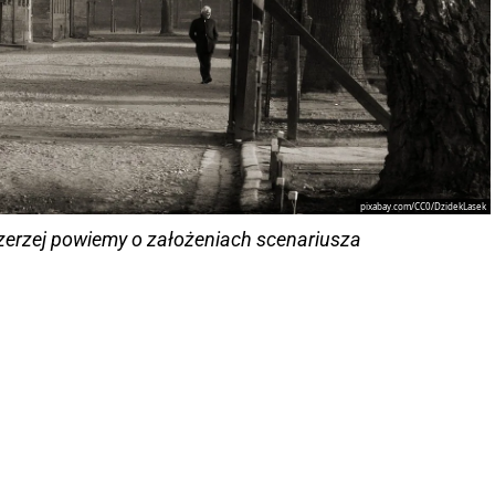
pixabay.com/CC0/DzidekLasek
szerzej powiemy o założeniach scenariusza