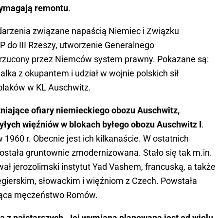
 wymagają remontu
.
darzenia związane napaścią Niemiec i Związku
P do III Rzeszy, utworzenie Generalnego
narzucony przez Niemców system prawny. Pokazane są:
ka z okupantem i udział w wojnie polskich sił
Polaków w KL Auschwitz.
niające ofiary niemieckiego obozu Auschwitz,
yłych więźniów w blokach byłego obozu Auschwitz I
.
1960 r. Obecnie jest ich kilkanaście. W ostatnich
została gruntownie zmodernizowana. Stało się tak m.in.
wał jerozolimski instytut Yad Vashem, francuską, a także
erskim, słowackim i więźniom z Czech. Powstała
jąca męczeństwo Romów.
ną z najstarszych. Jej wymiana planowana jest od wielu