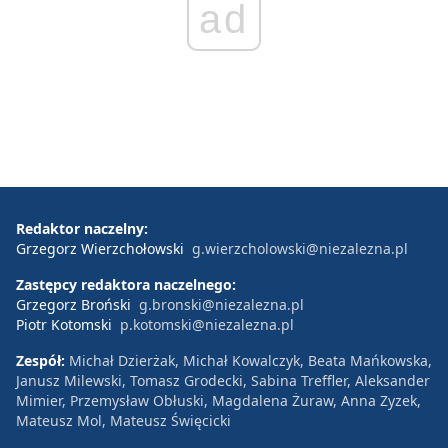
ad
Redaktor naczelny:
Grzegorz Wierzchołowski
g.wierzcholowski@niezalezna.pl
Zastępcy redaktora naczelnego:
Grzegorz Broński
g.bronski@niezalezna.pl
Piotr Kotomski
p.kotomski@niezalezna.pl
Zespół:
Michał Dzierżak, Michał Kowalczyk, Beata Mańkowska,
Janusz Milewski, Tomasz Grodecki, Sabina Treffler, Aleksander
Mimier, Przemysław Obłuski, Magdalena Żuraw, Anna Zyzek,
Mateusz Mol, Mateusz Święcicki