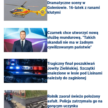
Dramatyczne sceny w
Goleniowie. 16-latek z ranami
kłutymi
Czarnek chce utworzyć nową
służbę mundurową. "Takich
skandali nie ma w żadnym
cywilizowanym państwie"
Tragiczny finał poszukiwań
Jowity Zielińskiej. Szczątki
znalezione w lesie pod Lisinami
należały do zaginionej
Rolnik zaorał świeżo położony
asfalt. Policja zatrzymała go na
gorącym uczynku