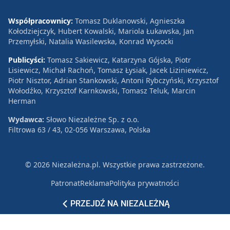
Współpracownicy:
Tomasz Duklanowski, Agnieszka
Kołodziejczyk, Hubert Kowalski, Mariola Łukawska, Jan
Przemyłski, Natalia Wasilewska, Konrad Wysocki
Publicyści:
Tomasz Sakiewicz, Katarzyna Gójska, Piotr
Lisiewicz, Michał Rachoń, Tomasz Łysiak, Jacek Liziniewicz,
Piotr Nisztor, Adrian Stankowski, Antoni Rybczyński, Krzysztof
Wołodźko, Krzysztof Karnkowski, Tomasz Teluk, Marcin
Herman
Wydawca:
Słowo Niezależne Sp. z o.o.
Filtrowa 63 / 43, 02-056 Warszawa, Polska
© 2026 Niezależna.pl. Wszystkie prawa zastrzeżone.
Patronat
Reklama
Polityka prywatności
PRZEJDŹ NA NIEZALEŻNĄ