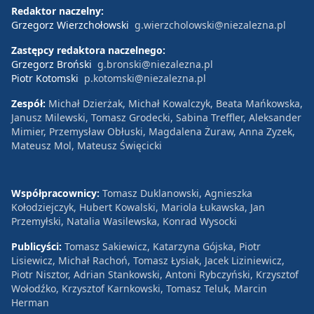
Redaktor naczelny:
Grzegorz Wierzchołowski
g.wierzcholowski@niezalezna.pl
Zastępcy redaktora naczelnego:
Grzegorz Broński
g.bronski@niezalezna.pl
Piotr Kotomski
p.kotomski@niezalezna.pl
Zespół:
Michał Dzierżak, Michał Kowalczyk, Beata Mańkowska,
Janusz Milewski, Tomasz Grodecki, Sabina Treffler, Aleksander
Mimier, Przemysław Obłuski, Magdalena Żuraw, Anna Zyzek,
Mateusz Mol, Mateusz Święcicki
Współpracownicy:
Tomasz Duklanowski, Agnieszka
Kołodziejczyk, Hubert Kowalski, Mariola Łukawska, Jan
Przemyłski, Natalia Wasilewska, Konrad Wysocki
Publicyści:
Tomasz Sakiewicz, Katarzyna Gójska, Piotr
Lisiewicz, Michał Rachoń, Tomasz Łysiak, Jacek Liziniewicz,
Piotr Nisztor, Adrian Stankowski, Antoni Rybczyński, Krzysztof
Wołodźko, Krzysztof Karnkowski, Tomasz Teluk, Marcin
Herman