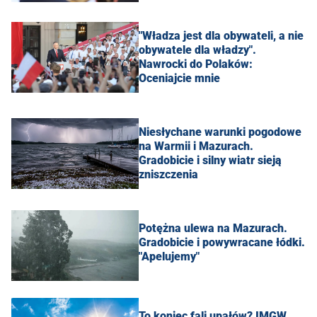
"Władza jest dla obywateli, a nie
obywatele dla władzy".
Nawrocki do Polaków:
Oceniajcie mnie
Niesłychane warunki pogodowe
na Warmii i Mazurach.
Gradobicie i silny wiatr sieją
zniszczenia
Potężna ulewa na Mazurach.
Gradobicie i powywracane łódki.
"Apelujemy"
To koniec fali upałów? IMGW