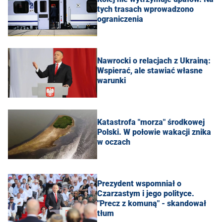
tych trasach wprowadzono
ograniczenia
Nawrocki o relacjach z Ukrainą:
Wspierać, ale stawiać własne
warunki
Katastrofa "morza" środkowej
Polski. W połowie wakacji znika
w oczach
Prezydent wspomniał o
Czarzastym i jego polityce.
"Precz z komuną" - skandował
tłum