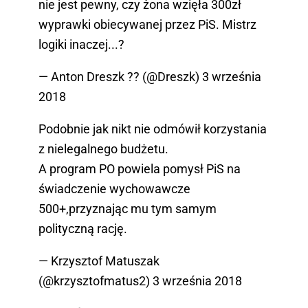
nie jest pewny, czy żona wzięła 300zł
wyprawki obiecywanej przez PiS. Mistrz
logiki inaczej...?
— Anton Dreszk ?? (@Dreszk)
3 września
2018
Podobnie jak nikt nie odmówił korzystania
z nielegalnego budżetu.
A program PO powiela pomysł PiS na
świadczenie wychowawcze
500+,przyznając mu tym samym
polityczną rację.
— Krzysztof Matuszak
(@krzysztofmatus2)
3 września 2018