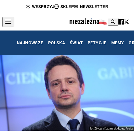
WESPRZYJ
SKLEP
NEWSLETTER
NAJNOWSZE
POLSKA
ŚWIAT
PETYCJE
MEMY
G
fot. Zbyszek Kaczmarek/Gazeta Polska