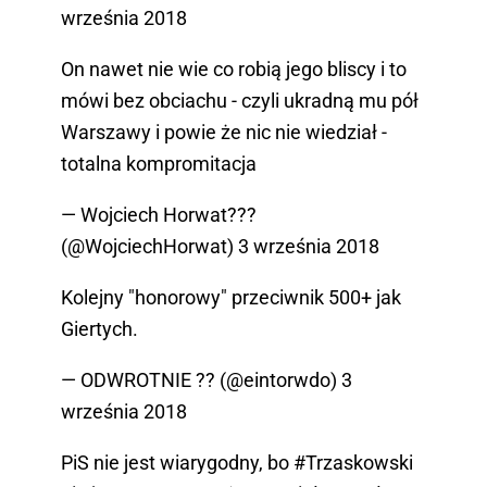
września 2018
On nawet nie wie co robią jego bliscy i to
mówi bez obciachu - czyli ukradną mu pół
Warszawy i powie że nic nie wiedział -
totalna kompromitacja
— Wojciech Horwat???
(@WojciechHorwat)
3 września 2018
Kolejny "honorowy" przeciwnik 500+ jak
Giertych.
— ODWROTNIE ?? (@eintorwdo)
3
września 2018
PiS nie jest wiarygodny, bo
#Trzaskowski