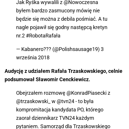
Jak Ryśka wywalili z
@Nowoczesna
byłem bardzo zasmucony mówię nie
będzie się można z debila pośmiać. A tu
nagle pojawił się godny następcą kretyn
nr.2
#RobotaRafała
— Kabanero??? (@Polishsausage19)
3
września 2018
Audycję z udziałem Rafała Trzaskowskiego, celnie
podsumował Sławomir Cenckiewicz.
Obejrzałem rozmowę
@KonradPiasecki
z
@trzaskowski_
w
@tvn24
- to była
kompromitacja kandydata PO, którego
zaorał dziennikarz TVN24 każdym
pytaniem. Samorząd dla Trzaskowskiego