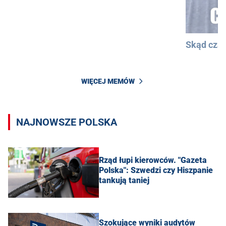
Skąd cza
WIĘCEJ MEMÓW
NAJNOWSZE POLSKA
Rząd łupi kierowców. "Gazeta
Polska": Szwedzi czy Hiszpanie
tankują taniej
Szokujące wyniki audytów