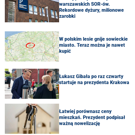
warszawskich SOR-ów.
Rekordowe dyżury, milionowe
zarobki
W polskim lesie gnije sowieckie
miasto. Teraz można je nawet
kupić
Łukasz Gibała po raz czwarty
startuje na prezydenta Krakowa
Łatwiej porównasz ceny
mieszkań. Prezydent podpisał
ważną nowelizację