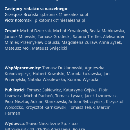
Zastępcy redaktora naczelnego:
Grzegorz Broński
g.bronski@niezalezna.pl
Piotr Kotomski
p.kotomski@niezalezna.pl
Zespół:
Michał Dzierżak, Michał Kowalczyk, Beata Mańkowska,
Janusz Milewski, Tomasz Grodecki, Sabina Treffler, Aleksander
Mimier, Przemysław Obłuski, Magdalena Żuraw, Anna Zyzek,
Mateusz Mol, Mateusz Święcicki
Współpracownicy:
Tomasz Duklanowski, Agnieszka
Kołodziejczyk, Hubert Kowalski, Mariola Łukawska, Jan
Przemyłski, Natalia Wasilewska, Konrad Wysocki
Publicyści:
Tomasz Sakiewicz, Katarzyna Gójska, Piotr
Lisiewicz, Michał Rachoń, Tomasz Łysiak, Jacek Liziniewicz,
Piotr Nisztor, Adrian Stankowski, Antoni Rybczyński, Krzysztof
Wołodźko, Krzysztof Karnkowski, Tomasz Teluk, Marcin
Herman
Wydawca:
Słowo Niezależne Sp. z o.o.
Filtrowa 63 / 43, 02-056 Warszawa, Polska