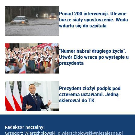
Ponad 200 interwencji. Ulewne
burze siały spustoszenie. Woda
wdarła się do szpitala
"Numer nabrał drugiego życia".
Utwór Eldo wraca po występie u
prezydenta
Prezydent złożył podpis pod
czterema ustawami. Jedną
skierował do TK
Redaktor naczelny:
Grzegorz Wierzchołowski
g.wierzcholowski@niezalezna.pl