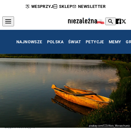
WESPRZYJ
SKLEP
NEWSLETTER
NAJNOWSZE
POLSKA
ŚWIAT
PETYCJE
MEMY
G
pixabay.com/CC0/Alois_Wonaschuetz
Zdjęcie ilustracyjne