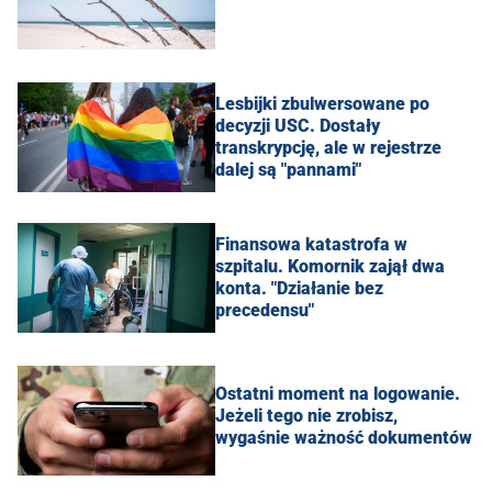
Lesbijki zbulwersowane po
decyzji USC. Dostały
transkrypcję, ale w rejestrze
dalej są "pannami"
Finansowa katastrofa w
szpitalu. Komornik zajął dwa
konta. "Działanie bez
precedensu"
Ostatni moment na logowanie.
Jeżeli tego nie zrobisz,
wygaśnie ważność dokumentów