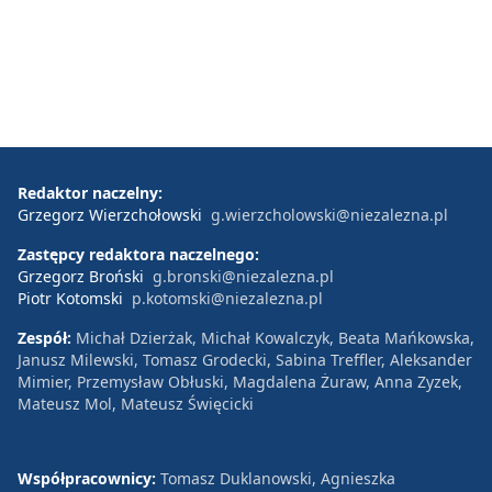
Redaktor naczelny:
Grzegorz Wierzchołowski
g.wierzcholowski@niezalezna.pl
Zastępcy redaktora naczelnego:
Grzegorz Broński
g.bronski@niezalezna.pl
Piotr Kotomski
p.kotomski@niezalezna.pl
Zespół:
Michał Dzierżak, Michał Kowalczyk, Beata Mańkowska,
Janusz Milewski, Tomasz Grodecki, Sabina Treffler, Aleksander
Mimier, Przemysław Obłuski, Magdalena Żuraw, Anna Zyzek,
Mateusz Mol, Mateusz Święcicki
Współpracownicy:
Tomasz Duklanowski, Agnieszka