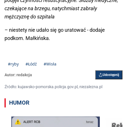
podjęli czynności resuscytacyjne. Służby medyczne,
czekające na brzegu, natychmiast zabrały
mężczyznę do szpitala
– niestety nie udało się go uratować - dodaje
podkom. Małkińska.
#ryby
#Łódź
#Wisła
Autor:
redakcja
Udostępnij
Źródło: kujawsko-pomorska.policja.gov.pl, niezalezna.pl
HUMOR