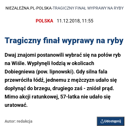
NIEZALEŻNA.PL
›
POLSKA
›
TRAGICZNY FINAŁ WYPRAWY NA RYBY
POLSKA
11.12.2018, 11:55
Tragiczny finał wyprawy na ryby
Dwaj znajomi postanowili wybrać się na połów ryb
na Wiśle. Wypłynęli łodzią w okolicach
Dobiegniewa (pow. lipnowski). Gdy silna fala
przewróciła łódź, jednemu z mężczyzn udało się
dopłynąć do brzegu, drugiego zaś - zniósł prąd.
Mimo akcji ratunkowej, 57-latka nie udało się
uratować.
Autor:
redakcja
Udostępnij