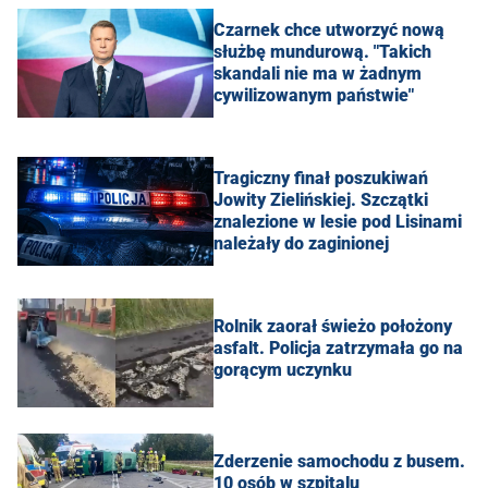
Czarnek chce utworzyć nową
służbę mundurową. "Takich
skandali nie ma w żadnym
cywilizowanym państwie"
Tragiczny finał poszukiwań
Jowity Zielińskiej. Szczątki
znalezione w lesie pod Lisinami
należały do zaginionej
Rolnik zaorał świeżo położony
asfalt. Policja zatrzymała go na
gorącym uczynku
Zderzenie samochodu z busem.
10 osób w szpitalu