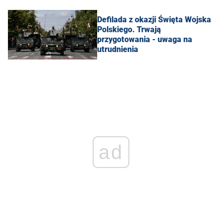
Defilada z okazji Święta Wojska
Polskiego. Trwają
przygotowania - uwaga na
utrudnienia
ad