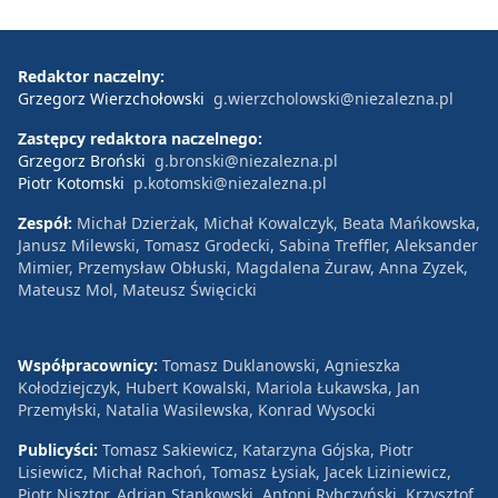
Redaktor naczelny:
Grzegorz Wierzchołowski
g.wierzcholowski@niezalezna.pl
Zastępcy redaktora naczelnego:
Grzegorz Broński
g.bronski@niezalezna.pl
Piotr Kotomski
p.kotomski@niezalezna.pl
Zespół:
Michał Dzierżak, Michał Kowalczyk, Beata Mańkowska,
Janusz Milewski, Tomasz Grodecki, Sabina Treffler, Aleksander
Mimier, Przemysław Obłuski, Magdalena Żuraw, Anna Zyzek,
Mateusz Mol, Mateusz Święcicki
Współpracownicy:
Tomasz Duklanowski, Agnieszka
Kołodziejczyk, Hubert Kowalski, Mariola Łukawska, Jan
Przemyłski, Natalia Wasilewska, Konrad Wysocki
Publicyści:
Tomasz Sakiewicz, Katarzyna Gójska, Piotr
Lisiewicz, Michał Rachoń, Tomasz Łysiak, Jacek Liziniewicz,
Piotr Nisztor, Adrian Stankowski, Antoni Rybczyński, Krzysztof