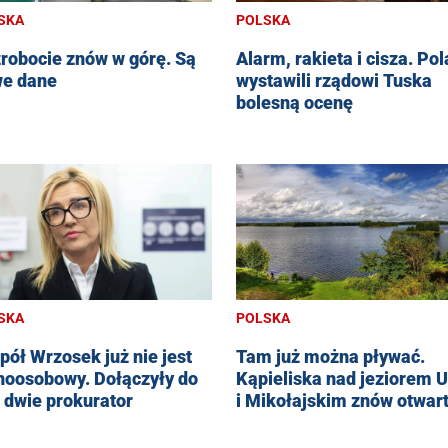
SKA
POLSKA
robocie znów w górę. Są
Alarm, rakieta i cisza. Po
e dane
wystawili rządowi Tuska
bolesną ocenę
SKA
POLSKA
pół Wrzosek już nie jest
Tam już można pływać.
noosobowy. Dołączyły do
Kąpieliska nad jeziorem U
j dwie prokurator
i Mikołajskim znów otwar