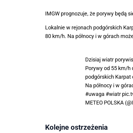
IMGW prognozuje, że porywy będą si
Lokalnie w rejonach podgórskich Ka
80 km/h. Na północy i w górach moż
Dzisiaj wiatr porywi
Porywy od 55 km/h d
podgórskich Karpat
Na północy i w góra
#uwaga
#wiatr
pic.
METEO POLSKA (@
Kolejne ostrzeżenia