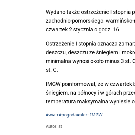
Wydano także ostrzeżenie I stopnia 
zachodnio-pomorskiego, warmińsko-m
czwartek 2 stycznia o godz. 16.
Ostrzeżenie I stopnia oznacza zamar
deszczu, deszczu ze śniegiem i mok
minimalna wynosi około minus 3 st. 
st. C.
IMGW poinformował, że w czwartek b
śniegiem, na północy i w górach pr
temperatura maksymalna wyniesie od 3 
#wiatr
#pogoda
#alert IMGW
Autor:
st