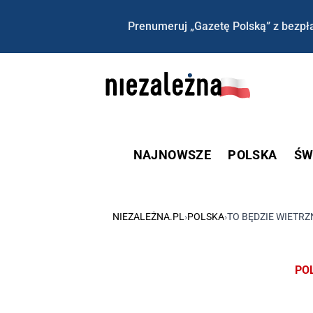
Prenumeruj „Gazetę Polską” z bezpła
NAJNOWSZE
POLSKA
ŚW
NIEZALEŻNA.PL
›
POLSKA
›
TO BĘDZIE WIETR
PO