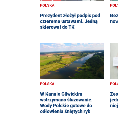
POLSKA
POL
Prezydent złożył podpis pod
Bez
czterema ustawami. Jedną
now
skierował do TK
POLSKA
POL
W Kanale Gliwickim
Zes
wstrzymano śluzowanie.
jed
Wody Polskie gotowe do
nie
odłowienia śniętych ryb