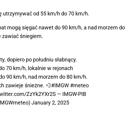
ę utrzymywać od 55 km/h do 70 km/h.
rpat mogą sięgać nawet do 90 km/h, a nad morzem do
e zawiać śniegiem.
sty, dopiero po południu słabnący.
o 70 km/h, lokalnie w rejonach
 do 90 km/h, nad morzem do 80 km/h.
ch zawieje śnieżne. 💨
#IMGW
#meteo
twitter.com/ZzYk2YXr2S
— IMGW-PIB
IMGWmeteo)
January 2, 2025