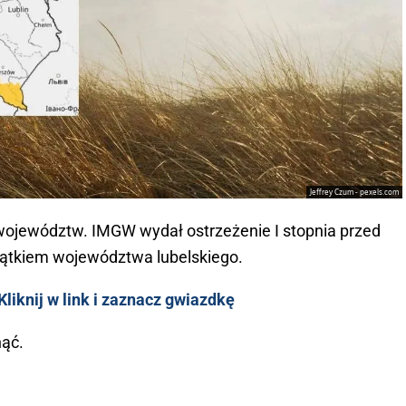
Jeffrey Czum - pexels.com
województw. IMGW wydał ostrzeżenie I stopnia przed
yjątkiem województwa lubelskiego.
liknij w link i zaznacz gwiazdkę
ąć.