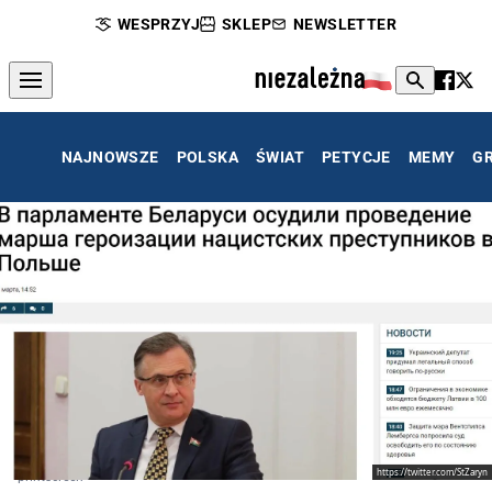
WESPRZYJ
SKLEP
NEWSLETTER
NAJNOWSZE
POLSKA
ŚWIAT
PETYCJE
MEMY
G
https://twitter.com/StZaryn
printscreen