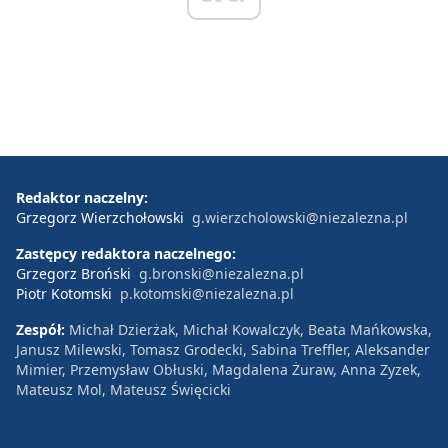
Redaktor naczelny:
Grzegorz Wierzchołowski
g.wierzcholowski@niezalezna.pl
Zastępcy redaktora naczelnego:
Grzegorz Broński
g.bronski@niezalezna.pl
Piotr Kotomski
p.kotomski@niezalezna.pl
Zespół:
Michał Dzierżak, Michał Kowalczyk, Beata Mańkowska,
Janusz Milewski, Tomasz Grodecki, Sabina Treffler, Aleksander
Mimier, Przemysław Obłuski, Magdalena Żuraw, Anna Zyzek,
Mateusz Mol, Mateusz Święcicki