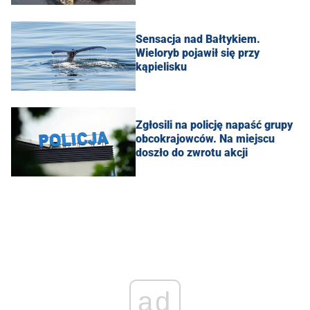
Sensacja nad Bałtykiem.
Wieloryb pojawił się przy
kąpielisku
Zgłosili na policję napaść grupy
obcokrajowców. Na miejscu
doszło do zwrotu akcji
ad