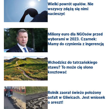
Wielki powrót upałów. Nie
wszyscy zdążą się nimi
nacieszyć
Miliony euro dla NGOsów przed
wyborami w 2023. Czarnek:
Mamy do czynienia z ingerencją
Wchodzisz do tatrzańskiego
stawu? To może cię słono
kosztować
Rolnik zaorał świeżo położony
asfalt w Gliwicach. Jest wniosek
o areszt!