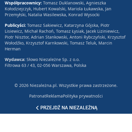
Współpracownicy:
Tomasz Duklanowski, Agnieszka
Kołodziejczyk, Hubert Kowalski, Mariola Łukawska, Jan
Przemyłski, Natalia Wasilewska, Konrad Wysocki
Publicyści:
Tomasz Sakiewicz, Katarzyna Gójska, Piotr
Lisiewicz, Michał Rachoń, Tomasz Łysiak, Jacek Liziniewicz,
Piotr Nisztor, Adrian Stankowski, Antoni Rybczyński, Krzysztof
Wołodźko, Krzysztof Karnkowski, Tomasz Teluk, Marcin
Herman
Wydawca:
Słowo Niezależne Sp. z o.o.
Filtrowa 63 / 43, 02-056 Warszawa, Polska
© 2026 Niezależna.pl. Wszystkie prawa zastrzeżone.
Patronat
Reklama
Polityka prywatności
PRZEJDŹ NA NIEZALEŻNĄ