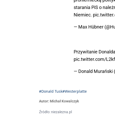
starania PiS o nale
Niemiec.
pic.twitt
— Max Hübner (@H
Przywitanie Donalda
pic.twitter.com/L2
— Donald Murański
#Donald Tusk
#Westerplatte
Autor:
Michał Kowalczyk
Źródło: niezalezna.pl