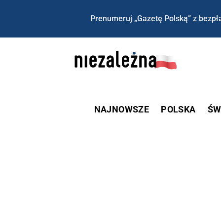
Prenumeruj „Gazetę Polską” z bezpła
NAJNOWSZE
POLSKA
ŚW