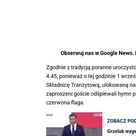
Obserwuj nas w Google News. K
Zgodnie z tradycją poranne uroczysto
4.45, ponieważ o tej godzinie 1 wrześ
Składnicę Tranzytową, ulokowaną na 
zaproszeni goście odśpiewali hymn p
czerwona flaga.
ZOBACZ PO
Grzelak wygw