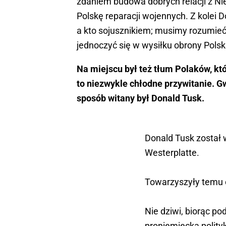
zdaniem budowa dobrych relacji z Nie
Polskę reparacji wojennych. Z kolei 
a kto sojusznikiem; musimy rozumieć,
jednoczyć się w wysiłku obrony Polsk
Na miejscu był też tłum Polaków, kt
to niezwykle chłodne przywitanie. Gwi
sposób witany był Donald Tusk.
Donald Tusk został
Westerplatte.
Towarzyszyły temu ok
Nie dziwi, biorąc po
proniemiecką polityk