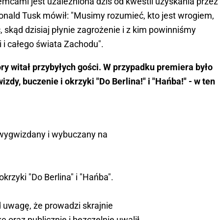
mcami jest uzależniona dziś od kwestii uzyskania przez
Donald Tusk mówił: "Musimy rozumieć, kto jest wrogiem,
 skąd dzisiaj płynie zagrożenie i z kim powinniśmy
i i całego świata Zachodu".
óry witał przybyłych gości. W przypadku premiera było
zdy, buczenie i okrzyki "Do Berlina!" i "Hańba!" - w ten
 wygwizdany i wybuczany na
rzyki "Do Berlina" i "Hańba".
d uwagę, że prowadzi skrajnie
ę oraz publicznie i bezczelnie uwalił