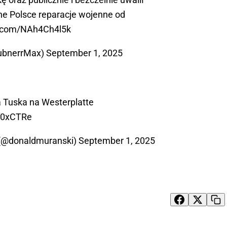
żne Polsce reparacje wojenne od
er.com/NAh4Ch4l5k
ubnerrMax)
September 1, 2025
 Tuska na Westerplatte
kf0xCTRe
 (@donaldmuranski)
September 1, 2025