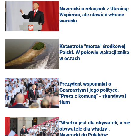
Nawrocki o relacjach z Ukrainą:
Wspierać, ale stawiać własne
warunki
Katastrofa "morza" środkowej
Polski. W połowie wakacji znika
w oczach
Prezydent wspomniał o
Czarzastym i jego polityce.
"Precz z komuną" - skandował
tłum
"Władza jest dla obywateli, a nie
obywatele dla władzy".
Nawrocki do Polaków: