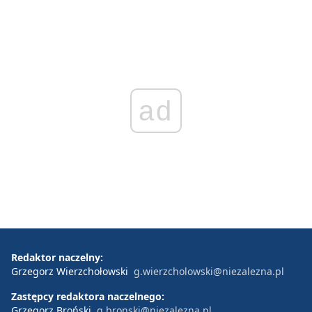
ad
Redaktor naczelny:
Grzegorz Wierzchołowski
g.wierzcholowski@niezalezna.pl
Zastępcy redaktora naczelnego:
Grzegorz Broński
g.bronski@niezalezna.pl