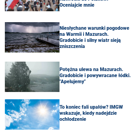
Oceniajcie mnie
Niesłychane warunki pogodowe
na Warmii i Mazurach.
Gradobicie i silny wiatr sieją
zniszczenia
Potężna ulewa na Mazurach.
Gradobicie i powywracane łódki.
"Apelujemy"
To koniec fali upałów? IMGW
wskazuje, kiedy nadejdzie
ochłodzenie