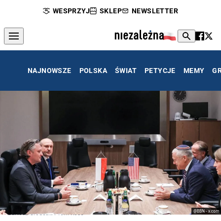
WESPRZYJ
SKLEP
NEWSLETTER
NAJNOWSZE
POLSKA
ŚWIAT
PETYCJE
MEMY
G
@BBN - x.com
Bartosz Grodecki i Tom Rose