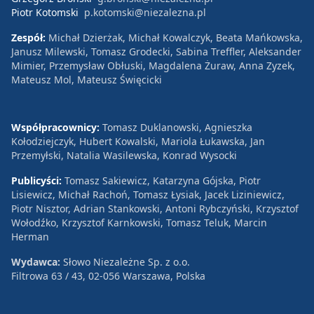
Piotr Kotomski
p.kotomski@niezalezna.pl
Zespół:
Michał Dzierżak, Michał Kowalczyk, Beata Mańkowska,
Janusz Milewski, Tomasz Grodecki, Sabina Treffler, Aleksander
Mimier, Przemysław Obłuski, Magdalena Żuraw, Anna Zyzek,
Mateusz Mol, Mateusz Święcicki
Współpracownicy:
Tomasz Duklanowski, Agnieszka
Kołodziejczyk, Hubert Kowalski, Mariola Łukawska, Jan
Przemyłski, Natalia Wasilewska, Konrad Wysocki
Publicyści:
Tomasz Sakiewicz, Katarzyna Gójska, Piotr
Lisiewicz, Michał Rachoń, Tomasz Łysiak, Jacek Liziniewicz,
Piotr Nisztor, Adrian Stankowski, Antoni Rybczyński, Krzysztof
Wołodźko, Krzysztof Karnkowski, Tomasz Teluk, Marcin
Herman
Wydawca:
Słowo Niezależne Sp. z o.o.
Filtrowa 63 / 43, 02-056 Warszawa, Polska