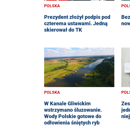
POLSKA
POL
Prezydent złożył podpis pod
Bez
czterema ustawami. Jedną
now
skierował do TK
POLSKA
POL
W Kanale Gliwickim
Zes
wstrzymano śluzowanie.
jed
Wody Polskie gotowe do
nie
odłowienia śniętych ryb