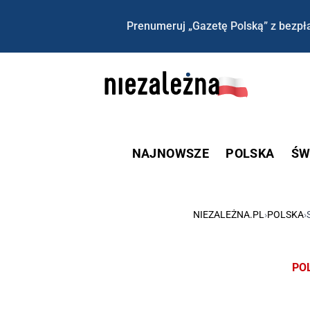
Prenumeruj „Gazetę Polską” z bezpła
NAJNOWSZE
POLSKA
ŚW
NIEZALEŻNA.PL
›
POLSKA
›
PO