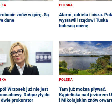
SKA
POLSKA
robocie znów w górę. Są
Alarm, rakieta i cisza. Po
e dane
wystawili rządowi Tuska
bolesną ocenę
SKA
POLSKA
pół Wrzosek już nie jest
Tam już można pływać.
noosobowy. Dołączyły do
Kąpieliska nad jeziorem U
j dwie prokurator
i Mikołajskim znów otwar