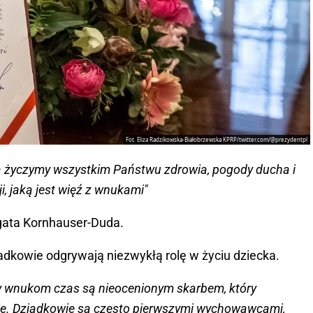
Fot. Eliza Radzikowska-Białobrzewska KPRP/twitter.com/@prezydentpl
ka życzymy wszystkim Państwu zdrowia, pogody ducha i
ji, jaką jest więź z wnukami"
Agata Kornhauser-Duda.
adkowie odgrywają niezwykłą rolę w życiu dziecka.
y wnukom czas są nieocenionym skarbem, który
ie. Dziadkowie są często pierwszymi wychowawcami,