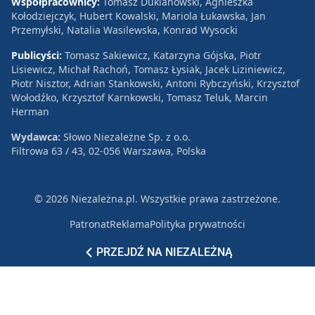
Współpracownicy:
Tomasz Duklanowski, Agnieszka
Kołodziejczyk, Hubert Kowalski, Mariola Łukawska, Jan
Przemyłski, Natalia Wasilewska, Konrad Wysocki
Publicyści:
Tomasz Sakiewicz, Katarzyna Gójska, Piotr
Lisiewicz, Michał Rachoń, Tomasz Łysiak, Jacek Liziniewicz,
Piotr Nisztor, Adrian Stankowski, Antoni Rybczyński, Krzysztof
Wołodźko, Krzysztof Karnkowski, Tomasz Teluk, Marcin
Herman
Wydawca:
Słowo Niezależne Sp. z o.o.
Filtrowa 63 / 43, 02-056 Warszawa, Polska
© 2026 Niezależna.pl. Wszystkie prawa zastrzeżone.
Patronat
Reklama
Polityka prywatności
PRZEJDŹ NA NIEZALEŻNĄ