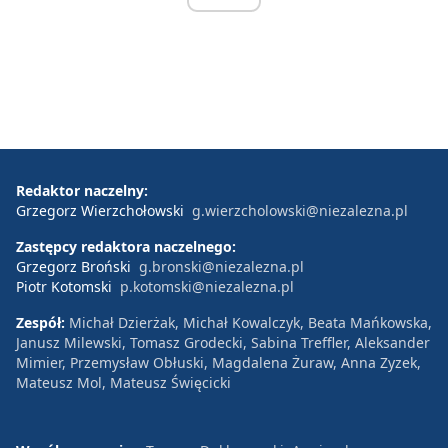
Redaktor naczelny:
Grzegorz Wierzchołowski
g.wierzcholowski@niezalezna.pl
Zastępcy redaktora naczelnego:
Grzegorz Broński
g.bronski@niezalezna.pl
Piotr Kotomski
p.kotomski@niezalezna.pl
Zespół:
Michał Dzierżak, Michał Kowalczyk, Beata Mańkowska,
Janusz Milewski, Tomasz Grodecki, Sabina Treffler, Aleksander
Mimier, Przemysław Obłuski, Magdalena Żuraw, Anna Zyzek,
Mateusz Mol, Mateusz Święcicki