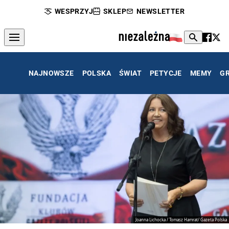
WESPRZYJ
SKLEP
NEWSLETTER
NAJNOWSZE
POLSKA
ŚWIAT
PETYCJE
MEMY
G
Joanna Lichocka / Tomasz Hamrat/ Gazeta Polska