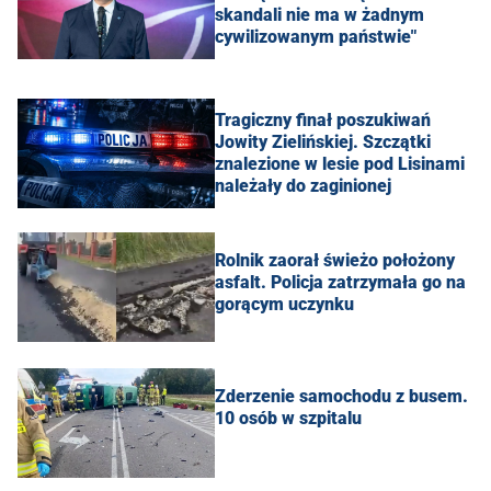
skandali nie ma w żadnym
cywilizowanym państwie"
Tragiczny finał poszukiwań
Jowity Zielińskiej. Szczątki
znalezione w lesie pod Lisinami
należały do zaginionej
Rolnik zaorał świeżo położony
asfalt. Policja zatrzymała go na
gorącym uczynku
Zderzenie samochodu z busem.
10 osób w szpitalu