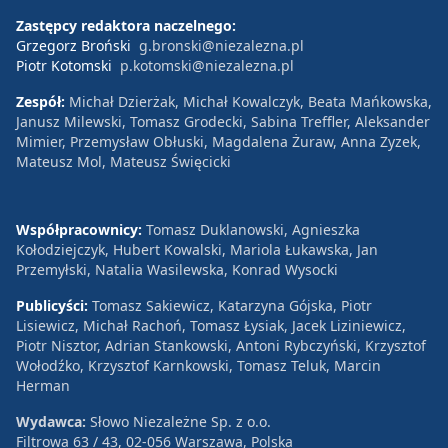
Zastępcy redaktora naczelnego:
Grzegorz Broński
g.bronski@niezalezna.pl
Piotr Kotomski
p.kotomski@niezalezna.pl
Zespół:
Michał Dzierżak, Michał Kowalczyk, Beata Mańkowska,
Janusz Milewski, Tomasz Grodecki, Sabina Treffler, Aleksander
Mimier, Przemysław Obłuski, Magdalena Żuraw, Anna Zyzek,
Mateusz Mol, Mateusz Święcicki
Współpracownicy:
Tomasz Duklanowski, Agnieszka
Kołodziejczyk, Hubert Kowalski, Mariola Łukawska, Jan
Przemyłski, Natalia Wasilewska, Konrad Wysocki
Publicyści:
Tomasz Sakiewicz, Katarzyna Gójska, Piotr
Lisiewicz, Michał Rachoń, Tomasz Łysiak, Jacek Liziniewicz,
Piotr Nisztor, Adrian Stankowski, Antoni Rybczyński, Krzysztof
Wołodźko, Krzysztof Karnkowski, Tomasz Teluk, Marcin
Herman
Wydawca:
Słowo Niezależne Sp. z o.o.
Filtrowa 63 / 43, 02-056 Warszawa, Polska