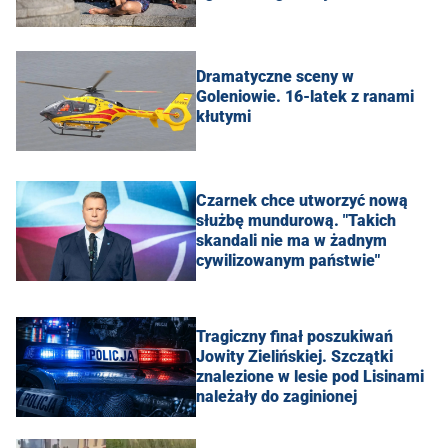
Dramatyczne sceny w
Goleniowie. 16-latek z ranami
kłutymi
Czarnek chce utworzyć nową
służbę mundurową. "Takich
skandali nie ma w żadnym
cywilizowanym państwie"
Tragiczny finał poszukiwań
Jowity Zielińskiej. Szczątki
znalezione w lesie pod Lisinami
należały do zaginionej