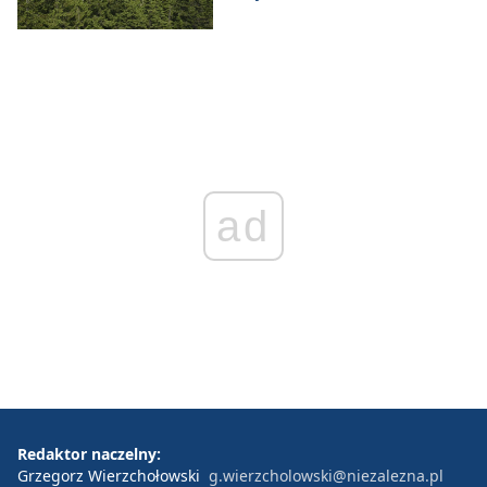
ad
Redaktor naczelny:
Grzegorz Wierzchołowski
g.wierzcholowski@niezalezna.pl