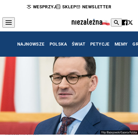
WESPRZYJ
SKLEP
NEWSLETTER
NAJNOWSZE
POLSKA
ŚWIAT
PETYCJE
MEMY
G
Filip Blażejowski/Gazeta Polska
Mateusz Morawiecki