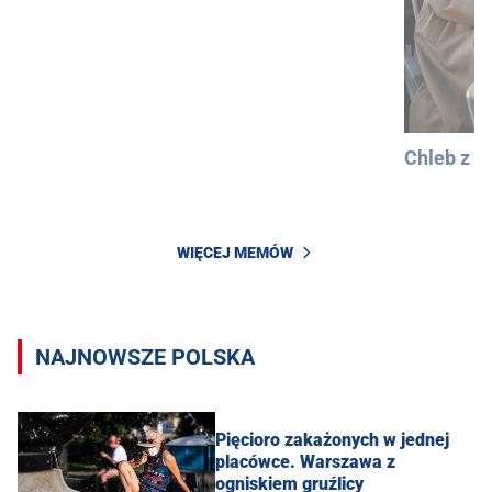
Chleb z 
WIĘCEJ MEMÓW
NAJNOWSZE POLSKA
Pięcioro zakażonych w jednej
placówce. Warszawa z
ogniskiem gruźlicy