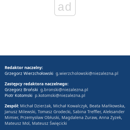
ad
Redaktor naczelny:
Grzegorz Wierzchołowski
g.wierzcholowski@niezalezna.pl
Zastępcy redaktora naczelnego:
Grzegorz Broński
g.bronski@niezalezna.pl
Piotr Kotomski
p.kotomski@niezalezna.pl
Zespół:
Michał Dzierżak, Michał Kowalczyk, Beata Mańkowska,
Janusz Milewski, Tomasz Grodecki, Sabina Treffler, Aleksander
Mimier, Przemysław Obłuski, Magdalena Żuraw, Anna Zyzek,
Mateusz Mol, Mateusz Święcicki