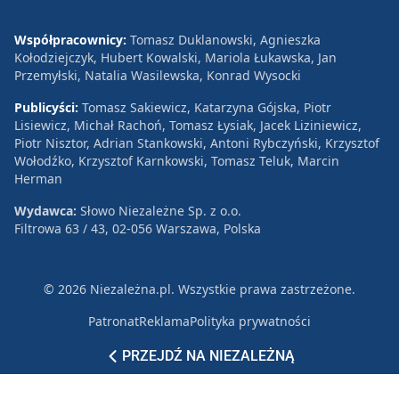
Współpracownicy:
Tomasz Duklanowski, Agnieszka
Kołodziejczyk, Hubert Kowalski, Mariola Łukawska, Jan
Przemyłski, Natalia Wasilewska, Konrad Wysocki
Publicyści:
Tomasz Sakiewicz, Katarzyna Gójska, Piotr
Lisiewicz, Michał Rachoń, Tomasz Łysiak, Jacek Liziniewicz,
Piotr Nisztor, Adrian Stankowski, Antoni Rybczyński, Krzysztof
Wołodźko, Krzysztof Karnkowski, Tomasz Teluk, Marcin
Herman
Wydawca:
Słowo Niezależne Sp. z o.o.
Filtrowa 63 / 43, 02-056 Warszawa, Polska
© 2026 Niezależna.pl. Wszystkie prawa zastrzeżone.
Patronat
Reklama
Polityka prywatności
PRZEJDŹ NA NIEZALEŻNĄ