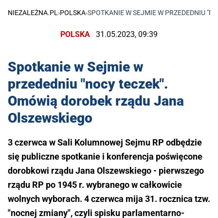
NIEZALEŻNA.PL
›
POLSKA
›
SPOTKANIE W SEJMIE W PRZEDEDNIU "N
POLSKA
31.05.2023, 09:39
Spotkanie w Sejmie w
przededniu "nocy teczek".
Omówią dorobek rządu Jana
Olszewskiego
3 czerwca w Sali Kolumnowej Sejmu RP odbędzie
się publiczne spotkanie i konferencja poświęcone
dorobkowi rządu Jana Olszewskiego - pierwszego
rządu RP po 1945 r. wybranego w całkowicie
wolnych wyborach. 4 czerwca mija 31. rocznica tzw.
"nocnej zmiany", czyli spisku parlamentarno-