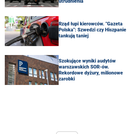
utrudnienia
Rząd łupi kierowców. "Gazeta
Polska": Szwedzi czy Hiszpanie
tankują taniej
Szokujące wyniki audytów
warszawskich SOR-ów.
Rekordowe dyżury, milionowe
zarobki