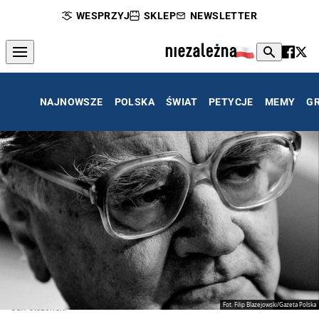
WESPRZYJ
SKLEP
NEWSLETTER
NAJNOWSZE
POLSKA
ŚWIAT
PETYCJE
MEMY
G
Fot. Filip Blazejowski/Gazeta Polska
Jan Olszewski