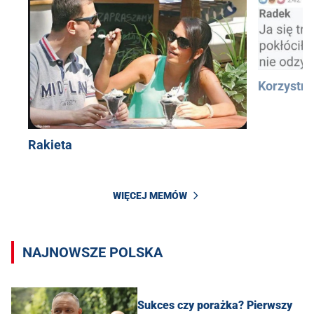
Korzystn
Rakieta
WIĘCEJ MEMÓW
NAJNOWSZE POLSKA
Sukces czy porażka? Pierwszy