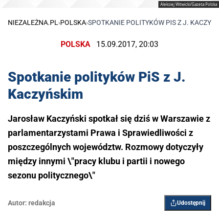
Aleksiej Witwicki/Gazeta Polska
NIEZALEŻNA.PL
›
POLSKA
›
SPOTKANIE POLITYKÓW PIS Z J. KACZYŃ
POLSKA
15.09.2017, 20:03
Spotkanie polityków PiS z J.
Kaczyńskim
Jarosław Kaczyński spotkał się dziś w Warszawie z
parlamentarzystami Prawa i Sprawiedliwości z
poszczególnych województw. Rozmowy dotyczyły
między innymi \"pracy klubu i partii i nowego
sezonu politycznego\"
Autor:
redakcja
Udostępnij