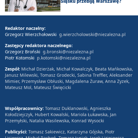
Śląsku przebiją Warszawę?
Redaktor naczelny:
Grzegorz Wierzchołowski
g.wierzcholowski@niezalezna.pl
Zastępcy redaktora naczelnego:
Grzegorz Broński
g.bronski@niezalezna.pl
Piotr Kotomski
p.kotomski@niezalezna.pl
Zespół:
Michał Dzierżak, Michał Kowalczyk, Beata Mańkowska,
Janusz Milewski, Tomasz Grodecki, Sabina Treffler, Aleksander
Mimier, Przemysław Obłuski, Magdalena Żuraw, Anna Zyzek,
Mateusz Mol, Mateusz Święcicki
Współpracownicy:
Tomasz Duklanowski, Agnieszka
Kołodziejczyk, Hubert Kowalski, Mariola Łukawska, Jan
Przemyłski, Natalia Wasilewska, Konrad Wysocki
Publicyści:
Tomasz Sakiewicz, Katarzyna Gójska, Piotr
Lisiewicz, Michał Rachoń, Tomasz Łysiak, Jacek Liziniewicz,