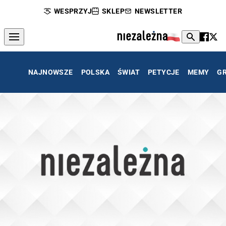
WESPRZYJ
SKLEP
NEWSLETTER
NAJNOWSZE
POLSKA
ŚWIAT
PETYCJE
MEMY
G