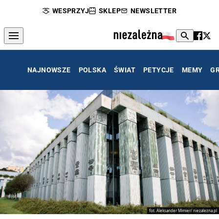
WESPRZYJ
SKLEP
NEWSLETTER
NAJNOWSZE
POLSKA
ŚWIAT
PETYCJE
MEMY
G
fot. Aleksander Mimier/ niezalezna.pl