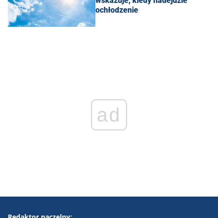
wskazuje, kiedy nadejdzie
ochłodzenie
ad
Redaktor naczelny: