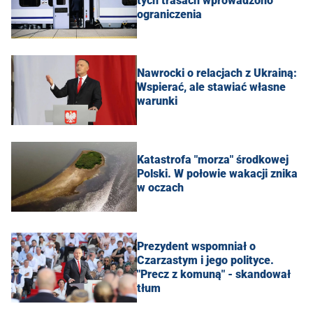
tych trasach wprowadzono
ograniczenia
Nawrocki o relacjach z Ukrainą:
Wspierać, ale stawiać własne
warunki
Katastrofa "morza" środkowej
Polski. W połowie wakacji znika
w oczach
Prezydent wspomniał o
Czarzastym i jego polityce.
"Precz z komuną" - skandował
tłum