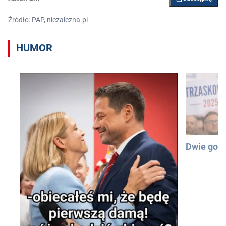
Źródło: PAP, niezalezna.pl
HUMOR
Dwie god