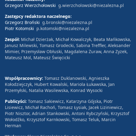
Grzegorz Wierzchołowski
g.wierzcholowski@niezalezna.pl
Zastępcy redaktora naczelnego:
Grzegorz Broński
g.bronski@niezalezna.pl
Piotr Kotomski
p.kotomski@niezalezna.pl
Zespół:
Michał Dzierżak, Michał Kowalczyk, Beata Mańkowska,
Janusz Milewski, Tomasz Grodecki, Sabina Treffler, Aleksander
Mimier, Przemysław Obłuski, Magdalena Żuraw, Anna Zyzek,
Mateusz Mol, Mateusz Święcicki
Współpracownicy:
Tomasz Duklanowski, Agnieszka
Kołodziejczyk, Hubert Kowalski, Mariola Łukawska, Jan
Przemyłski, Natalia Wasilewska, Konrad Wysocki
Publicyści:
Tomasz Sakiewicz, Katarzyna Gójska, Piotr
Lisiewicz, Michał Rachoń, Tomasz Łysiak, Jacek Liziniewicz,
Piotr Nisztor, Adrian Stankowski, Antoni Rybczyński, Krzysztof
Wołodźko, Krzysztof Karnkowski, Tomasz Teluk, Marcin
Herman