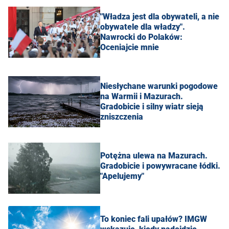
"Władza jest dla obywateli, a nie
obywatele dla władzy".
Nawrocki do Polaków:
Oceniajcie mnie
Niesłychane warunki pogodowe
na Warmii i Mazurach.
Gradobicie i silny wiatr sieją
zniszczenia
Potężna ulewa na Mazurach.
Gradobicie i powywracane łódki.
"Apelujemy"
To koniec fali upałów? IMGW