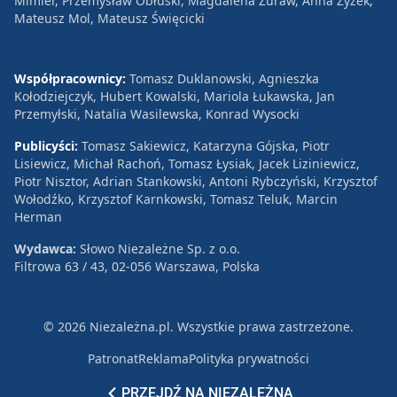
Mimier, Przemysław Obłuski, Magdalena Żuraw, Anna Zyzek,
Mateusz Mol, Mateusz Święcicki
Współpracownicy:
Tomasz Duklanowski, Agnieszka
Kołodziejczyk, Hubert Kowalski, Mariola Łukawska, Jan
Przemyłski, Natalia Wasilewska, Konrad Wysocki
Publicyści:
Tomasz Sakiewicz, Katarzyna Gójska, Piotr
Lisiewicz, Michał Rachoń, Tomasz Łysiak, Jacek Liziniewicz,
Piotr Nisztor, Adrian Stankowski, Antoni Rybczyński, Krzysztof
Wołodźko, Krzysztof Karnkowski, Tomasz Teluk, Marcin
Herman
Wydawca:
Słowo Niezależne Sp. z o.o.
Filtrowa 63 / 43, 02-056 Warszawa, Polska
© 2026 Niezależna.pl. Wszystkie prawa zastrzeżone.
Patronat
Reklama
Polityka prywatności
PRZEJDŹ NA NIEZALEŻNĄ