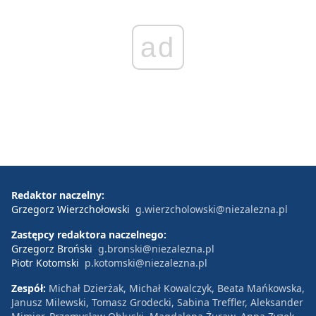
ad
Redaktor naczelny:
Grzegorz Wierzchołowski
g.wierzcholowski@niezalezna.pl
Zastępcy redaktora naczelnego:
Grzegorz Broński
g.bronski@niezalezna.pl
Piotr Kotomski
p.kotomski@niezalezna.pl
Zespół:
Michał Dzierżak, Michał Kowalczyk, Beata Mańkowska,
Janusz Milewski, Tomasz Grodecki, Sabina Treffler, Aleksander