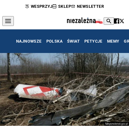
WESPRZYJ
SKLEP
NEWSLETTER
NAJNOWSZE
POLSKA
ŚWIAT
PETYCJE
MEMY
G
faktysmolensk.gov.pl