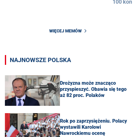
100 konkr
WIĘCEJ MEMÓW
NAJNOWSZE POLSKA
Drożyzna może znacząco
przyspieszyć. Obawia się tego
aż 82 proc. Polaków
Rok po zaprzysiężeniu. Polacy
wystawili Karolowi
Nawrockiemu ocenę