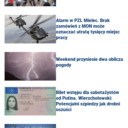
Alarm w PZL Mielec. Brak
zamówień z MON może
oznaczać utratę tysięcy miejsc
pracy
Weekend przyniesie dwa oblicza
pogody
Bilet wstępu dla sabotażystów
od Putina. Wierzchołowski:
Potencjalni szpiedzy jak drobni
oszuści