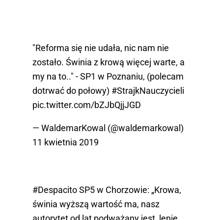
"Reforma się nie udała, nic nam nie
zostało. Świnia z krową więcej warte, a
my na to.." - SP1 w Poznaniu, (polecam
dotrwać do połowy)
#StrajkNauczycieli
pic.twitter.com/bZJbQjjJGD
— WaldemarKowal (@waldemarkowal)
11 kwietnia 2019
#Despacito
SP5 w Chorzowie: „Krowa,
świnia wyższą wartość ma, nasz
autorytet od lat podważany jest, lenie,