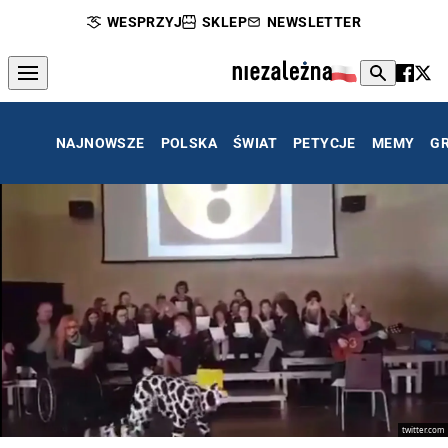
WESPRZYJ
SKLEP
NEWSLETTER
NAJNOWSZE
POLSKA
ŚWIAT
PETYCJE
MEMY
G
twitter.com