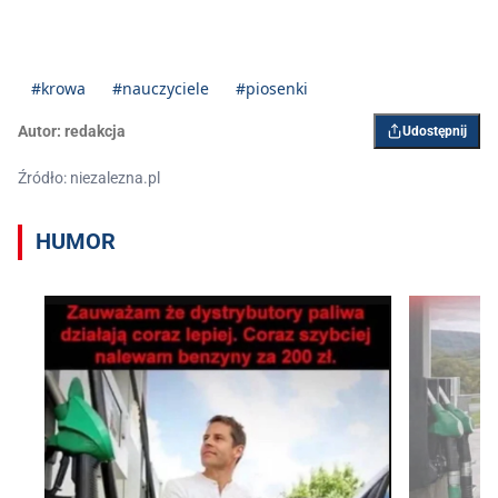
#krowa
#nauczyciele
#piosenki
Autor:
redakcja
Udostępnij
Źródło: niezalezna.pl
HUMOR