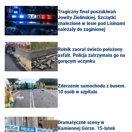
Tragiczny finał poszukiwań
Jowity Zielińskiej. Szczątki
znalezione w lesie pod Lisinami
należały do zaginionej
Rolnik zaorał świeżo położony
asfalt. Policja zatrzymała go na
gorącym uczynku
Zderzenie samochodu z busem.
10 osób w szpitalu
Dramatyczne sceny w
Kamiennej Górze. 15-latek