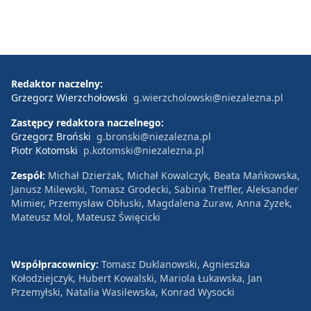
Redaktor naczelny:
Grzegorz Wierzchołowski
g.wierzcholowski@niezalezna.pl
Zastępcy redaktora naczelnego:
Grzegorz Broński
g.bronski@niezalezna.pl
Piotr Kotomski
p.kotomski@niezalezna.pl
Zespół:
Michał Dzierżak, Michał Kowalczyk, Beata Mańkowska,
Janusz Milewski, Tomasz Grodecki, Sabina Treffler, Aleksander
Mimier, Przemysław Obłuski, Magdalena Żuraw, Anna Zyzek,
Mateusz Mol, Mateusz Święcicki
Współpracownicy:
Tomasz Duklanowski, Agnieszka
Kołodziejczyk, Hubert Kowalski, Mariola Łukawska, Jan
Przemyłski, Natalia Wasilewska, Konrad Wysocki