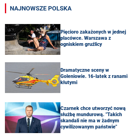
NAJNOWSZE POLSKA
Pięcioro zakażonych w jednej
placówce. Warszawa z
ogniskiem gruźlicy
Dramatyczne sceny w
Goleniowie. 16-latek z ranami
kłutymi
Czarnek chce utworzyć nową
służbę mundurową. "Takich
skandali nie ma w żadnym
cywilizowanym państwie"