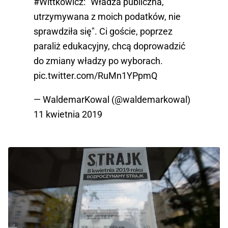
#Wittkowicz
: "Władza publiczna,
utrzymywana z moich podatków, nie
sprawdziła się". Ci goście, poprzez
paraliż edukacyjny, chcą doprowadzić
do zmiany władzy po wyborach.
pic.twitter.com/RuMn1YPpmQ
— WaldemarKowal (@waldemarkowal)
11 kwietnia 2019