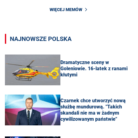
WIĘCEJ MEMÓW
NAJNOWSZE POLSKA
Dramatyczne sceny w
Goleniowie. 16-latek z ranami
kłutymi
Czarnek chce utworzyć nową
służbę mundurową. "Takich
skandali nie ma w żadnym
cywilizowanym państwie"