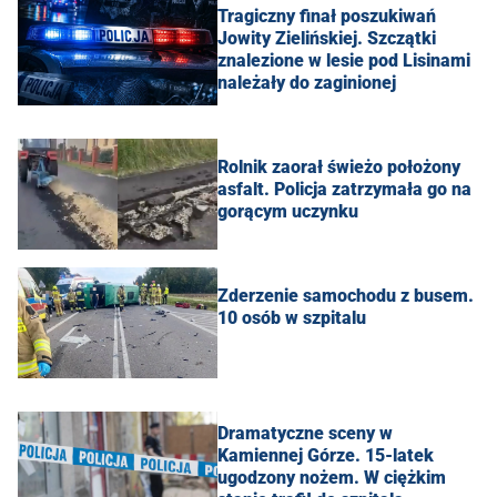
Tragiczny finał poszukiwań
Jowity Zielińskiej. Szczątki
znalezione w lesie pod Lisinami
należały do zaginionej
Rolnik zaorał świeżo położony
asfalt. Policja zatrzymała go na
gorącym uczynku
Zderzenie samochodu z busem.
10 osób w szpitalu
Dramatyczne sceny w
Kamiennej Górze. 15-latek
ugodzony nożem. W ciężkim