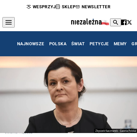
WESPRZYJ
SKLEP
NEWSLETTER
NAJNOWSZE
POLSKA
ŚWIAT
PETYCJE
MEMY
G
Zbyszek Kaczmarek - Gazeta Polska
Jolanta Hajdasz