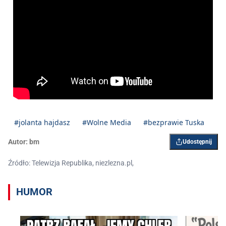
#jolanta hajdasz
#Wolne Media
#bezprawie Tuska
Autor:
bm
Udostępnij
Źródło: Telewizja Republika, niezlezna.pl,
HUMOR