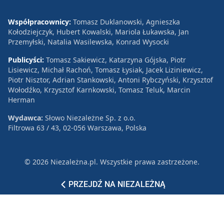
Współpracownicy:
Tomasz Duklanowski, Agnieszka
Kołodziejczyk, Hubert Kowalski, Mariola Łukawska, Jan
Przemyłski, Natalia Wasilewska, Konrad Wysocki
Publicyści:
Tomasz Sakiewicz, Katarzyna Gójska, Piotr
Lisiewicz, Michał Rachoń, Tomasz Łysiak, Jacek Liziniewicz,
Piotr Nisztor, Adrian Stankowski, Antoni Rybczyński, Krzysztof
Wołodźko, Krzysztof Karnkowski, Tomasz Teluk, Marcin
Herman
Wydawca:
Słowo Niezależne Sp. z o.o.
Filtrowa 63 / 43, 02-056 Warszawa, Polska
© 2026 Niezależna.pl. Wszystkie prawa zastrzeżone.
Patronat
Reklama
Polityka prywatności
PRZEJDŹ NA NIEZALEŻNĄ