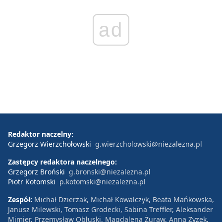
ad
Redaktor naczelny:
Grzegorz Wierzchołowski
g.wierzcholowski@niezalezna.pl
Zastępcy redaktora naczelnego:
Grzegorz Broński
g.bronski@niezalezna.pl
Piotr Kotomski
p.kotomski@niezalezna.pl
Zespół:
Michał Dzierżak, Michał Kowalczyk, Beata Mańkowska,
Janusz Milewski, Tomasz Grodecki, Sabina Treffler, Aleksander
Mimier, Przemysław Obłuski, Magdalena Żuraw, Anna Zyzek,