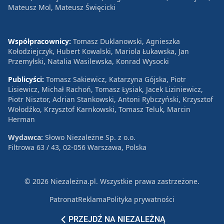
Mateusz Mol, Mateusz Święcicki
Współpracownicy:
Tomasz Duklanowski, Agnieszka
Kołodziejczyk, Hubert Kowalski, Mariola Łukawska, Jan
Przemyłski, Natalia Wasilewska, Konrad Wysocki
Publicyści:
Tomasz Sakiewicz, Katarzyna Gójska, Piotr
Lisiewicz, Michał Rachoń, Tomasz Łysiak, Jacek Liziniewicz,
Piotr Nisztor, Adrian Stankowski, Antoni Rybczyński, Krzysztof
Wołodźko, Krzysztof Karnkowski, Tomasz Teluk, Marcin
Herman
Wydawca:
Słowo Niezależne Sp. z o.o.
Filtrowa 63 / 43, 02-056 Warszawa, Polska
© 2026 Niezależna.pl. Wszystkie prawa zastrzeżone.
Patronat
Reklama
Polityka prywatności
PRZEJDŹ NA NIEZALEŻNĄ