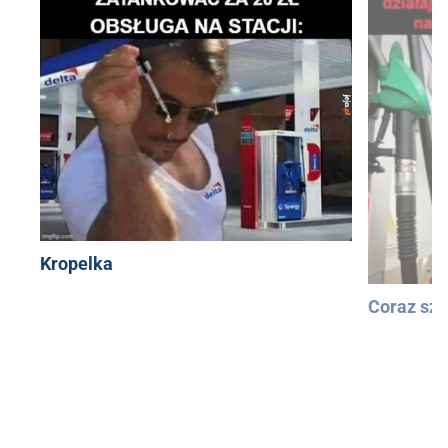
Kropelka
Coraz szy