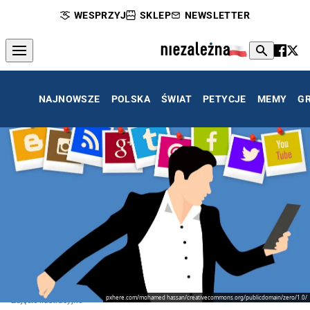
WESPRZYJ
SKLEP
NEWSLETTER
NAJNOWSZE
POLSKA
ŚWIAT
PETYCJE
MEMY
G
pxhere.com/mohamed hassan/creativecommons.org/publicdomain/zero/1.0/
Zdjęcie ilustracyjne