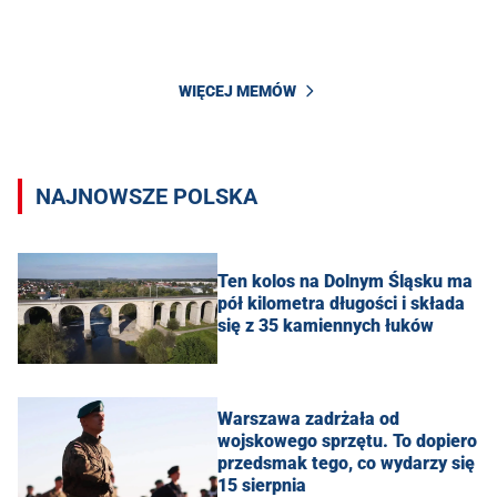
WIĘCEJ MEMÓW
NAJNOWSZE POLSKA
Ten kolos na Dolnym Śląsku ma
pół kilometra długości i składa
się z 35 kamiennych łuków
Warszawa zadrżała od
wojskowego sprzętu. To dopiero
przedsmak tego, co wydarzy się
15 sierpnia