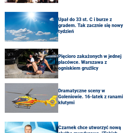
Upał do 33 st. C i burze z
gradem. Tak zacznie się nowy
tydzień
Pięcioro zakażonych w jednej
placówce. Warszawa z
ogniskiem gruźlicy
Dramatyczne sceny w
Goleniowie. 16-latek z ranami
kłutymi
Czarnek chce utworzyć nową