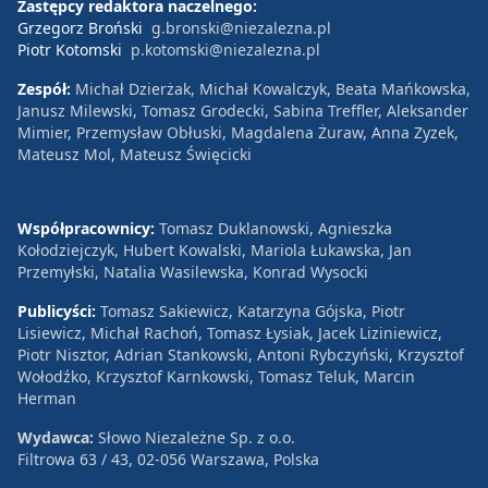
Zastępcy redaktora naczelnego:
Grzegorz Broński
g.bronski@niezalezna.pl
Piotr Kotomski
p.kotomski@niezalezna.pl
Zespół:
Michał Dzierżak, Michał Kowalczyk, Beata Mańkowska,
Janusz Milewski, Tomasz Grodecki, Sabina Treffler, Aleksander
Mimier, Przemysław Obłuski, Magdalena Żuraw, Anna Zyzek,
Mateusz Mol, Mateusz Święcicki
Współpracownicy:
Tomasz Duklanowski, Agnieszka
Kołodziejczyk, Hubert Kowalski, Mariola Łukawska, Jan
Przemyłski, Natalia Wasilewska, Konrad Wysocki
Publicyści:
Tomasz Sakiewicz, Katarzyna Gójska, Piotr
Lisiewicz, Michał Rachoń, Tomasz Łysiak, Jacek Liziniewicz,
Piotr Nisztor, Adrian Stankowski, Antoni Rybczyński, Krzysztof
Wołodźko, Krzysztof Karnkowski, Tomasz Teluk, Marcin
Herman
Wydawca:
Słowo Niezależne Sp. z o.o.
Filtrowa 63 / 43, 02-056 Warszawa, Polska