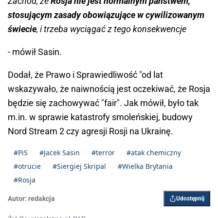
Zachód, że
Rosja nie jest normalnym państwem,
stosującym zasady obowiązujące w cywilizowanym
świecie
, i trzeba wyciągać z tego konsekwencje
- mówił Sasin.
Dodał, że Prawo i Sprawiedliwość "od lat
wskazywało, że naiwnością jest oczekiwać, że Rosja
będzie się zachowywać "fair". Jak mówił, było tak
m.in. w sprawie katastrofy smoleńskiej, budowy
Nord Stream 2 czy agresji Rosji na Ukrainę.
#PiS
#Jacek Sasin
#terror
#atak chemiczny
#otrucie
#Siergiej Skripal
#Wielka Brytania
#Rosja
Autor:
redakcja
Udostępnij