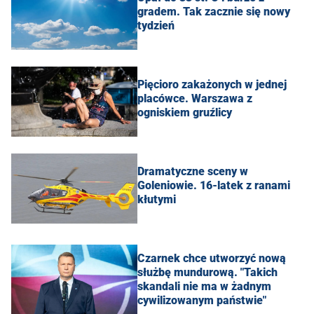
gradem. Tak zacznie się nowy
tydzień
Pięcioro zakażonych w jednej
placówce. Warszawa z
ogniskiem gruźlicy
Dramatyczne sceny w
Goleniowie. 16-latek z ranami
kłutymi
Czarnek chce utworzyć nową
służbę mundurową. "Takich
skandali nie ma w żadnym
cywilizowanym państwie"