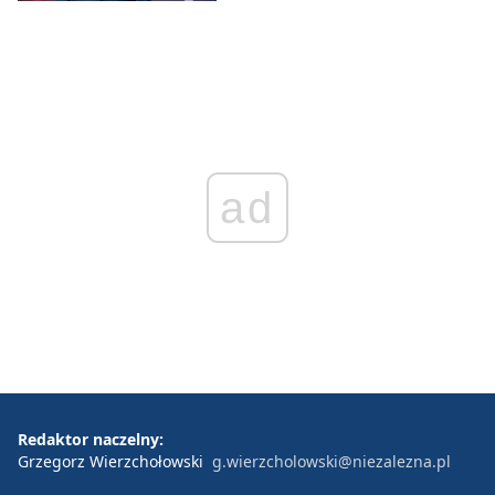
ad
Redaktor naczelny:
Grzegorz Wierzchołowski
g.wierzcholowski@niezalezna.pl