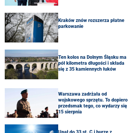
Kraków znów rozszerza płatne
parkowanie
Ten kolos na Dolnym Śląsku ma
pół kilometra długości i składa
się z 35 kamiennych łuków
Warszawa zadrżała od
wojskowego sprzętu. To dopiero
przedsmak tego, co wydarzy się
15 sierpnia
Upał do 33 st. C i burze z