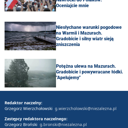
Oceniajcie mnie
Niesłychane warunki pogodowe
na Warmii i Mazurach.
Gradobicie i silny wiatr sieją
zniszczenia
Potężna ulewa na Mazurach.
Gradobicie i powywracane łódki.
"Apelujemy"
Redaktor naczelny:
Grzegorz Wierzchołowski
g.wierzcholowski@niezalezna.pl
Zastępcy redaktora naczelnego:
Grzegorz Broński
g.bronski@niezalezna.pl