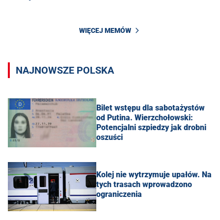
WIĘCEJ MEMÓW
NAJNOWSZE POLSKA
Bilet wstępu dla sabotażystów
od Putina. Wierzchołowski:
Potencjalni szpiedzy jak drobni
oszuści
Kolej nie wytrzymuje upałów. Na
tych trasach wprowadzono
ograniczenia