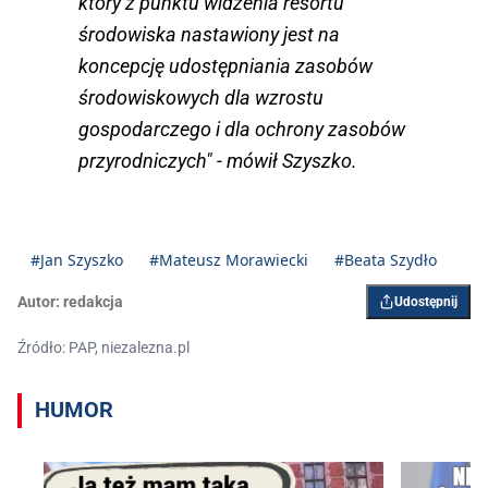
który z punktu widzenia resortu
środowiska nastawiony jest na
koncepcję udostępniania zasobów
środowiskowych dla wzrostu
gospodarczego i dla ochrony zasobów
przyrodniczych" - mówił Szyszko.
#Jan Szyszko
#Mateusz Morawiecki
#Beata Szydło
Autor:
redakcja
Udostępnij
Źródło: PAP, niezalezna.pl
HUMOR