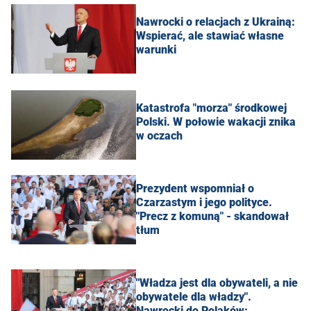
Nawrocki o relacjach z Ukrainą:
Wspierać, ale stawiać własne
warunki
Katastrofa "morza" środkowej
Polski. W połowie wakacji znika
w oczach
Prezydent wspomniał o
Czarzastym i jego polityce.
"Precz z komuną" - skandował
tłum
"Władza jest dla obywateli, a nie
obywatele dla władzy".
Nawrocki do Polaków: