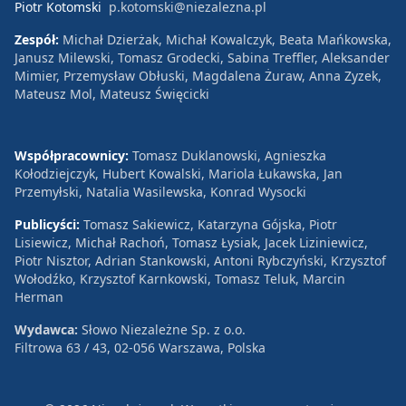
Piotr Kotomski
p.kotomski@niezalezna.pl
Zespół:
Michał Dzierżak, Michał Kowalczyk, Beata Mańkowska,
Janusz Milewski, Tomasz Grodecki, Sabina Treffler, Aleksander
Mimier, Przemysław Obłuski, Magdalena Żuraw, Anna Zyzek,
Mateusz Mol, Mateusz Święcicki
Współpracownicy:
Tomasz Duklanowski, Agnieszka
Kołodziejczyk, Hubert Kowalski, Mariola Łukawska, Jan
Przemyłski, Natalia Wasilewska, Konrad Wysocki
Publicyści:
Tomasz Sakiewicz, Katarzyna Gójska, Piotr
Lisiewicz, Michał Rachoń, Tomasz Łysiak, Jacek Liziniewicz,
Piotr Nisztor, Adrian Stankowski, Antoni Rybczyński, Krzysztof
Wołodźko, Krzysztof Karnkowski, Tomasz Teluk, Marcin
Herman
Wydawca:
Słowo Niezależne Sp. z o.o.
Filtrowa 63 / 43, 02-056 Warszawa, Polska