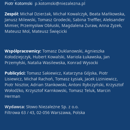
Piotr Kotomski
p.kotomski@niezalezna.pl
Zespół:
Michał Dzierżak, Michał Kowalczyk, Beata Mańkowska,
Janusz Milewski, Tomasz Grodecki, Sabina Treffler, Aleksander
Mimier, Przemysław Obłuski, Magdalena Żuraw, Anna Zyzek,
Mateusz Mol, Mateusz Święcicki
Współpracownicy:
Tomasz Duklanowski, Agnieszka
Kołodziejczyk, Hubert Kowalski, Mariola Łukawska, Jan
Przemyłski, Natalia Wasilewska, Konrad Wysocki
Publicyści:
Tomasz Sakiewicz, Katarzyna Gójska, Piotr
Lisiewicz, Michał Rachoń, Tomasz Łysiak, Jacek Liziniewicz,
Piotr Nisztor, Adrian Stankowski, Antoni Rybczyński, Krzysztof
Wołodźko, Krzysztof Karnkowski, Tomasz Teluk, Marcin
Herman
Wydawca:
Słowo Niezależne Sp. z o.o.
Filtrowa 63 / 43, 02-056 Warszawa, Polska