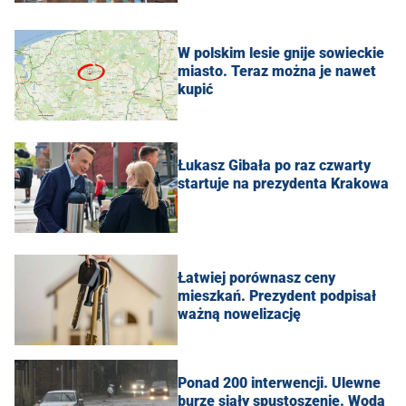
W polskim lesie gnije sowieckie
miasto. Teraz można je nawet
kupić
Łukasz Gibała po raz czwarty
startuje na prezydenta Krakowa
Łatwiej porównasz ceny
mieszkań. Prezydent podpisał
ważną nowelizację
Ponad 200 interwencji. Ulewne
burze siały spustoszenie. Woda