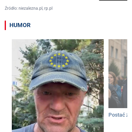
Źródło: niezalezna.pl, rp.pl
HUMOR
Postać z