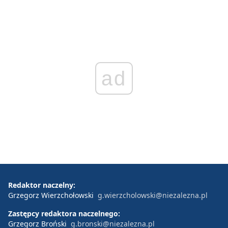
ad
Redaktor naczelny:
Grzegorz Wierzchołowski
g.wierzcholowski@niezalezna.pl
Zastępcy redaktora naczelnego:
Grzegorz Broński
g.bronski@niezalezna.pl