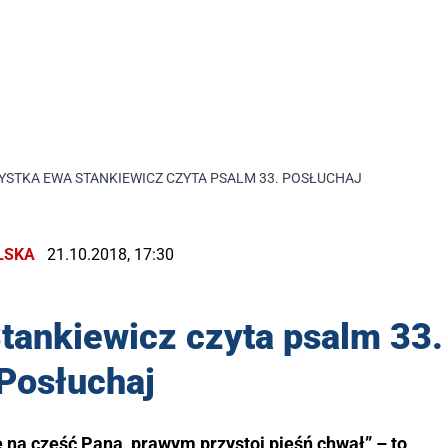
YSTKA EWA STANKIEWICZ CZYTA PSALM 33. POSŁUCHAJ
LSKA
21.10.2018, 17:30
tankiewicz czyta psalm 33.
Posłuchaj
e na cześć Pana, prawym przystoi pieśń chwał” – to