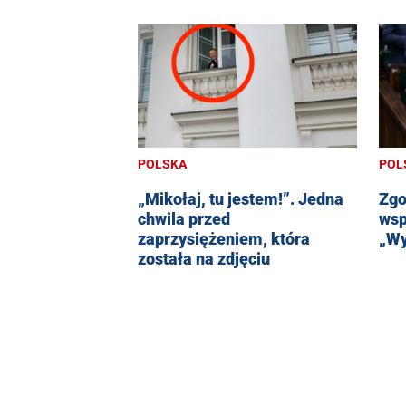
POLSKA
POL
„Mikołaj, tu jestem!”. Jedna
Zgo
chwila przed
wsp
zaprzysiężeniem, która
„Wy
została na zdjęciu