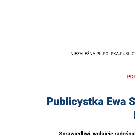
NIEZALEŻNA.PL
›
POLSKA
›
PUBLIC
PO
Publicystka Ewa S
„Sprawiedliwi, wołajcie radośni