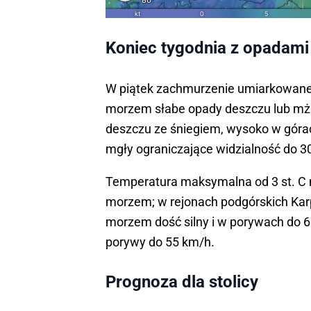
Koniec tygodnia z opadami
W piątek zachmurzenie umiarkowane i
morzem słabe opady deszczu lub mża
deszczu ze śniegiem, wysoko w górac
mgły ograniczające widzialność do 3
Temperatura maksymalna od 3 st. C na
morzem; w rejonach podgórskich Karpa
morzem dość silny i w porywach do 
porywy do 55 km/h.
Prognoza dla stolicy