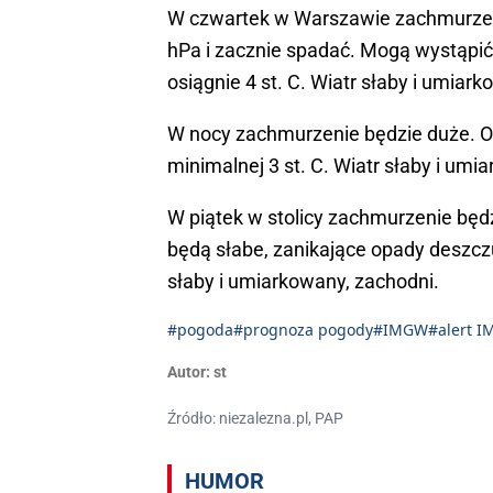
W czwartek w Warszawie zachmurzenie
hPa i zacznie spadać. Mogą wystąp
osiągnie 4 st. C. Wiatr słaby i umiar
W nocy zachmurzenie będzie duże. O
minimalnej 3 st. C. Wiatr słaby i umi
W piątek w stolicy zachmurzenie będ
będą słabe, zanikające opady deszcz
słaby i umiarkowany, zachodni.
#pogoda
#prognoza pogody
#IMGW
#alert 
Autor:
st
Źródło: niezalezna.pl, PAP
HUMOR