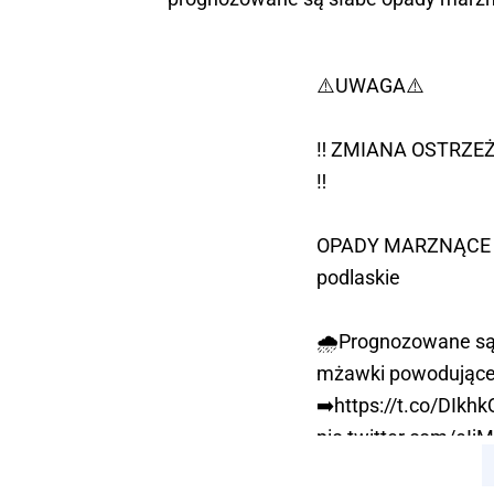
⚠️UWAGA⚠️
‼️ ZMIANA OSTRZ
‼️
OPADY MARZNĄCE 1° 
podlaskie
🌧️Prognozowane są
mżawki powodujące 
➡️
https://t.co/DIkh
pic.twitter.com/eI
— IMGW-PIB METE