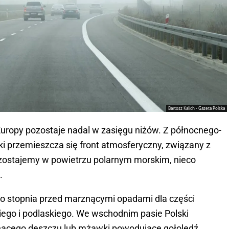
Bartosz Kalich - Gazeta Polska
uropy pozostaje nadal w zasięgu niżów. Z północnego-
 przemieszcza się front atmosferyczny, związany z
ostajemy w powietrzu polarnym morskim, nieco
.
go stopnia przed marznącymi opadami dla części
ego i podlaskiego. We wschodnim pasie Polski
ącego deszczu lub mżawki powodujące gołoledź.