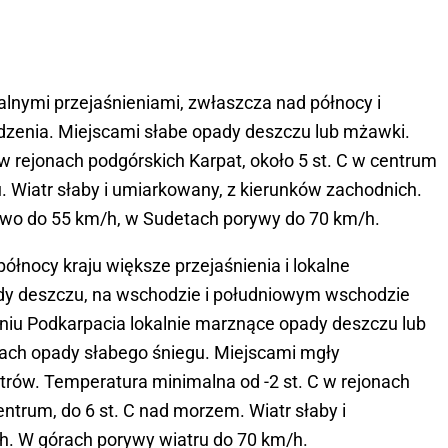
lnymi przejaśnieniami, zwłaszcza nad północy i
dzenia. Miejscami słabe opady deszczu lub mżawki.
 rejonach podgórskich Karpat, około 5 st. C w centrum
u. Wiatr słaby i umiarkowany, z kierunków zachodnich.
wo do 55 km/h, w Sudetach porywy do 70 km/h.
ółnocy kraju większe przejaśnienia i lokalne
dy deszczu, na wschodzie i południowym wschodzie
niu Podkarpacia lokalnie marznące opady deszczu lub
ach opady słabego śniegu. Miejscami mgły
trów. Temperatura minimalna od -2 st. C w rejonach
entrum, do 6 st. C nad morzem. Wiatr słaby i
h. W górach porywy wiatru do 70 km/h.