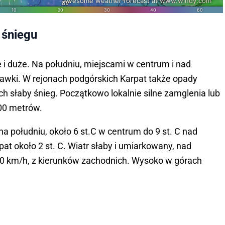
 śniegu
 duże. Na południu, miejscami w centrum i nad
wki. W rejonach podgórskich Karpat także opady
h słaby śnieg. Początkowo lokalnie silne zamglenia lub
00 metrów.
 południu, około 6 st.C w centrum do 9 st. C nad
t około 2 st. C. Wiatr słaby i umiarkowany, nad
60 km/h, z kierunków zachodnich. Wysoko w górach