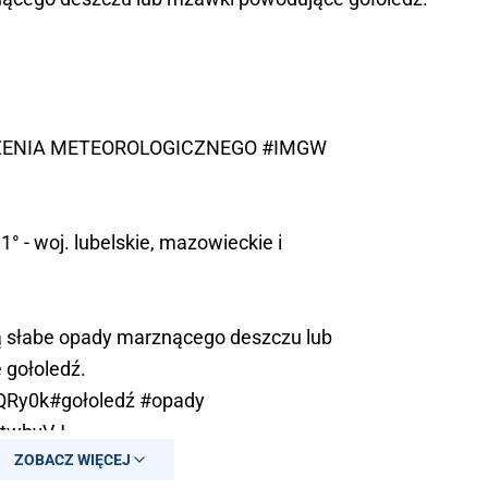
EŻENIA METEOROLOGICZNEGO
#IMGW
- woj. lubelskie, mazowieckie i
 słabe opady marznącego deszczu lub
gołoledź.
kQRy0k
#gołoledź
#opady
jMtwhvVJ
ZOBACZ WIĘCEJ
O POLSKA (@IMGWmeteo)
November