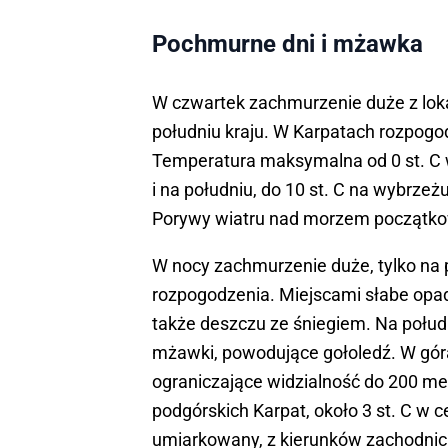
14, 2024
Pochmurne dni i mżawka
W czwartek zachmurzenie duże z loka
południu kraju. W Karpatach rozpogo
Temperatura maksymalna od 0 st. C w
i na południu, do 10 st. C na wybrzeż
Porywy wiatru nad morzem początko
W nocy zachmurzenie duże, tylko na p
rozpogodzenia. Miejscami słabe opa
także deszczu ze śniegiem. Na połud
mżawki, powodujące gołoledź. W gór
ograniczające widzialność do 200 me
podgórskich Karpat, około 3 st. C w c
umiarkowany, z kierunków zachodnic