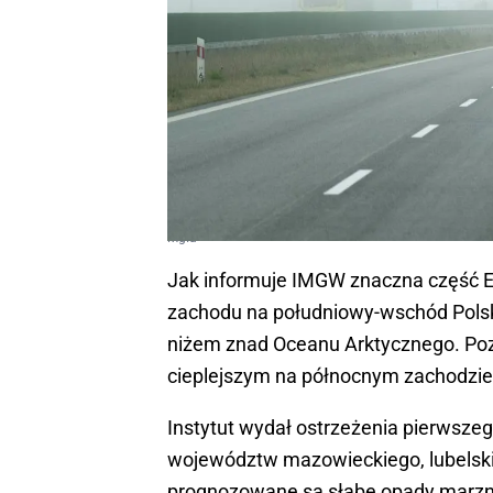
Mgła
Jak informuje IMGW znaczna część E
zachodu na południowy-wschód Polski
niżem znad Oceanu Arktycznego. Poz
cieplejszym na północnym zachodzie
Instytut wydał ostrzeżenia pierwsze
województw mazowieckiego, lubelski
prognozowane są słabe opady marzn