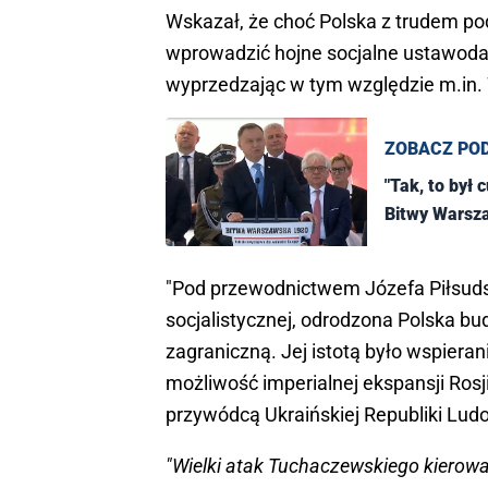
Wskazał, że choć Polska z trudem pod
wprowadzić hojne socjalne ustawod
wyprzedzając w tym względzie m.in. W
ZOBACZ PO
"Tak, to był
Bitwy Warsza
"Pod przewodnictwem Józefa Piłsuds
socjalistycznej, odrodzona Polska bu
zagraniczną. Jej istotą było wspieran
możliwość imperialnej ekspansji Rosji
przywódcą Ukraińskiej Republiki Lu
"Wielki atak Tuchaczewskiego kierowa