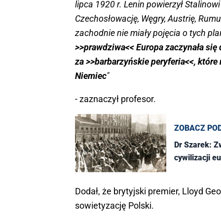
lipca 1920 r. Lenin powierzył Stalin
Czechosłowację, Węgry, Austrię, Rum
zachodnie nie miały pojęcia o tych pla
>>prawdziwa<< Europa zaczynała się d
za >>barbarzyńskie peryferia<<, które 
Niemiec
"
- zaznaczył profesor.
ZOBACZ PO
Dr Szarek: Z
cywilizacji e
Dodał, że brytyjski premier, Lloyd Ge
sowietyzację Polski.