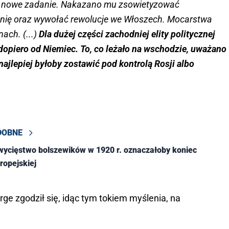
owi nowe zadanie. Nakazano mu zsowietyzować
unię oraz wywołać rewolucje we Włoszech. Mocarstwa
nach. (...)
Dla dużej części zachodniej elity politycznej
opiero od Niemiec. To, co leżało na wschodzie, uważano
najlepiej byłoby zostawić pod kontrolą Rosji albo
DOBNE
wycięstwo bolszewików w 1920 r. oznaczałoby koniec
uropejskiej
orge zgodził się, idąc tym tokiem myślenia, na