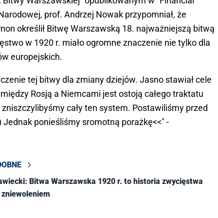
 z Bitwy Warszawskiej" opublikowanym w "Financial
i Narodowej, prof. Andrzej Nowak przypomniał, że
ernon określił Bitwę Warszawską 18. najważniejszą bitwą
ięstwo w 1920 r. miało ogromne znaczenie nie tylko dla
jów europejskich.
aczenie tej bitwy dla zmiany dziejów. Jasno stawiał cele
 między Rosją a Niemcami jest ostoją całego traktatu
 zniszczylibyśmy cały ten system. Postawiliśmy przed
) Jednak ponieśliśmy sromotną porażkę<<" -
DOBNE
wiecki: Bitwa Warszawska 1920 r. to historia zwycięstwa
d zniewoleniem