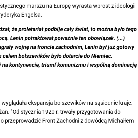
stycznego marszu na Europę wyrasta wprost z ideologii
Fryderyka Engelsa.
ał, że proletariat podbije cały świat, to można było tego
cą. Lenin potraktował poważnie ten obowiązek. (...)
egrały wojnę na froncie zachodnim, Lenin był już gotowy
 celem bolszewików było dotarcie do Niemiec.
i na kontynencie, triumf komunizmu i wspólną dominację
k wyglądała ekspansja bolszewików na sąsiednie kraje,
żan. "Od stycznia 1920 r. trwały przygotowania do
go przeprowadzić Front Zachodni z dowódcą Michaiłem