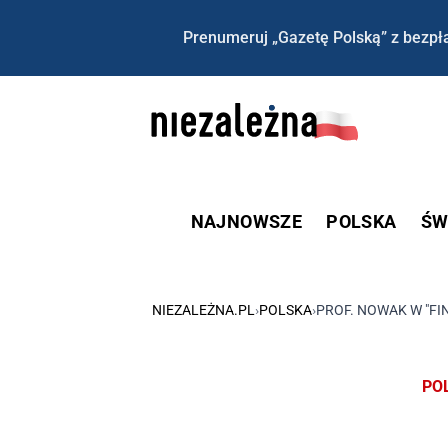
Prenumeruj „Gazetę Polską” z bezpła
NAJNOWSZE
POLSKA
ŚW
NIEZALEŻNA.PL
›
POLSKA
›
PROF. NOWAK W "FI
PO