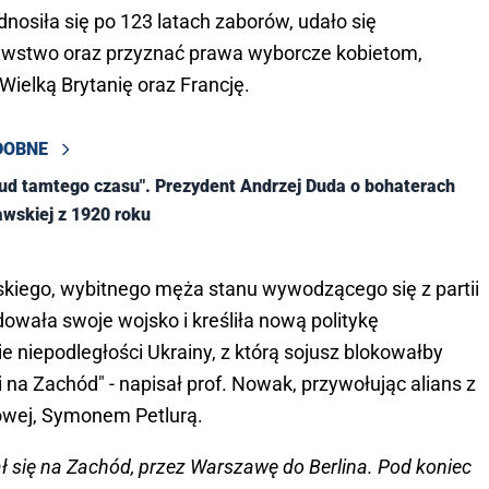
nosiła się po 123 latach zaborów, udało się
awstwo oraz przyznać prawa wyborcze kobietom,
ielką Brytanię oraz Francję.
DOBNE
 cud tamtego czasu". Prezydent Andrzej Duda o bohaterach
wskiej z 1920 roku
kiego, wybitnego męża stanu wywodzącego się z partii
dowała swoje wojsko i kreśliła nową politykę
ie niepodległości Ukrainy, z którą sojusz blokowałby
 na Zachód" - napisał prof. Nowak, przywołując alians z
dowej, Symonem Petlurą.
ł się na Zachód, przez Warszawę do Berlina. Pod koniec