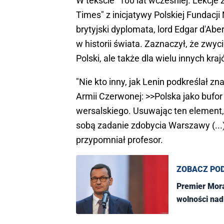
W tekście "100 lat wcześniej. Lekcje
Times" z inicjatywy Polskiej Fundacj
brytyjski dyplomata, lord Edgar d'Ab
w historii świata. Zaznaczył, że zwyc
Polski, ale także dla wielu innych kra
"Nie kto inny, jak Lenin podkreślał zn
Armii Czerwonej: >>Polska jako bufor
wersalskiego. Usuwając ten element,
sobą zadanie zdobycia Warszawy (...
przypomniał profesor.
ZOBACZ PO
Premier Mora
wolności na