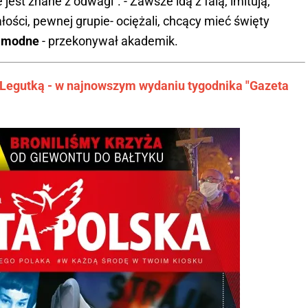
jest znane z odwagi”. - Zawsze idą z falą, imitują,
łości, pewnej grupie- ociężali, chcący mieć święty
to modne
- przekonywał akademik.
 Legutką - w najnowszym wydaniu tygodnika "Gazeta