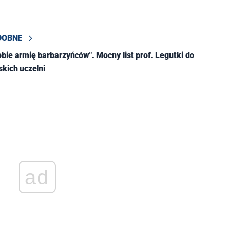
DOBNE
obie armię barbarzyńców". Mocny list prof. Legutki do
skich uczelni
ad