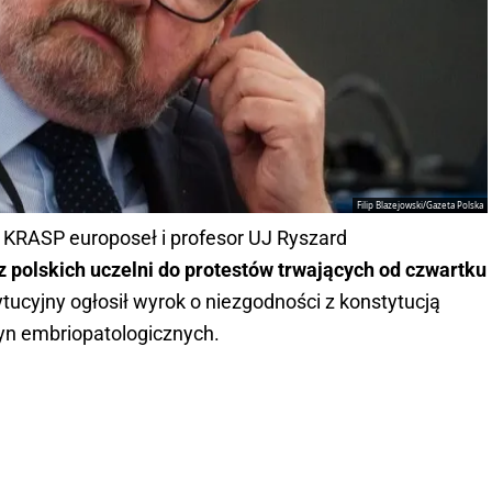
Filip Blazejowski/Gazeta Polska
KRASP europoseł i profesor UJ Ryszard
 polskich uczelni do protestów trwających od czwartku
ytucyjny ogłosił wyrok o niezgodności z konstytucją
zyn embriopatologicznych.