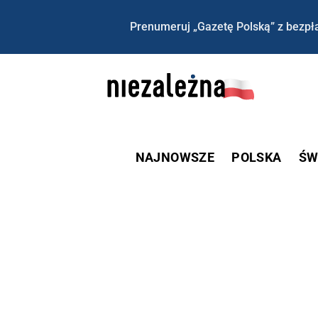
Prenumeruj „Gazetę Polską” z bezpła
NAJNOWSZE
POLSKA
ŚW