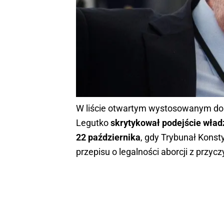
W liście otwartym wystosowanym do 
Legutko
skrytykował podejście władz
22 października
, gdy Trybunał Konst
przepisu o legalności aborcji z przyc