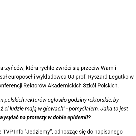
arzyńców, która rychło zwróci się przeciw Wam i
isał europoseł i wykładowca UJ prof. Ryszard Legutko w
nferencji Rektorów Akademickich Szkół Polskich.
am polskich rektorów ogłosiło godziny rektorskie, by
Cóż ci ludzie mają w głowach” - pomyślałem. Jaka to jest
ysyłać na protesty w dobie epidemii?
ie TVP Info "Jedziemy", odnosząc się do napisanego