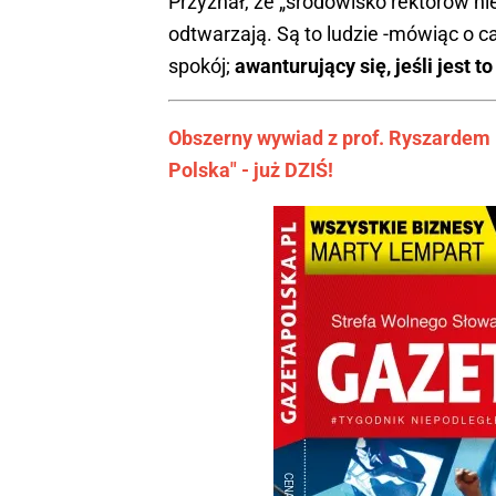
Przyznał, że „środowisko rektorów nie 
odtwarzają. Są to ludzie -mówiąc o ca
spokój;
awanturujący się, jeśli jest 
Obszerny wywiad z prof. Ryszardem
Polska" - już DZIŚ!