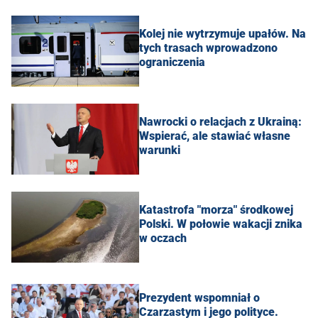
Kolej nie wytrzymuje upałów. Na
tych trasach wprowadzono
ograniczenia
Nawrocki o relacjach z Ukrainą:
Wspierać, ale stawiać własne
warunki
Katastrofa "morza" środkowej
Polski. W połowie wakacji znika
w oczach
Prezydent wspomniał o
Czarzastym i jego polityce.