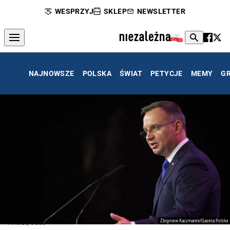
WESPRZYJ
SKLEP
NEWSLETTER
NAJNOWSZE
POLSKA
ŚWIAT
PETYCJE
MEMY
G
Zbigniew Kaczmarek/Gazeta Polska
Andrzej Duda