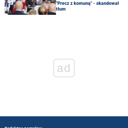
"Precz z komuną" - skandował
tłum
ad