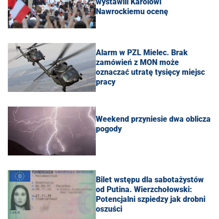
wystawili Karolowi
Nawrockiemu ocenę
Alarm w PZL Mielec. Brak
zamówień z MON może
oznaczać utratę tysięcy miejsc
pracy
Weekend przyniesie dwa oblicza
pogody
Bilet wstępu dla sabotażystów
od Putina. Wierzchołowski:
Potencjalni szpiedzy jak drobni
oszuści