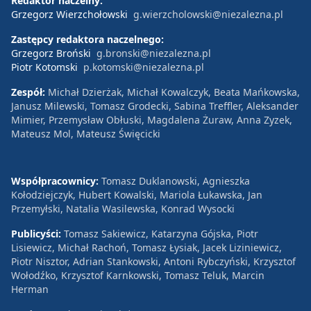
Redaktor naczelny:
Grzegorz Wierzchołowski
g.wierzcholowski@niezalezna.pl
Zastępcy redaktora naczelnego:
Grzegorz Broński
g.bronski@niezalezna.pl
Piotr Kotomski
p.kotomski@niezalezna.pl
Zespół:
Michał Dzierżak, Michał Kowalczyk, Beata Mańkowska,
Janusz Milewski, Tomasz Grodecki, Sabina Treffler, Aleksander
Mimier, Przemysław Obłuski, Magdalena Żuraw, Anna Zyzek,
Mateusz Mol, Mateusz Święcicki
Współpracownicy:
Tomasz Duklanowski, Agnieszka
Kołodziejczyk, Hubert Kowalski, Mariola Łukawska, Jan
Przemyłski, Natalia Wasilewska, Konrad Wysocki
Publicyści:
Tomasz Sakiewicz, Katarzyna Gójska, Piotr
Lisiewicz, Michał Rachoń, Tomasz Łysiak, Jacek Liziniewicz,
Piotr Nisztor, Adrian Stankowski, Antoni Rybczyński, Krzysztof
Wołodźko, Krzysztof Karnkowski, Tomasz Teluk, Marcin
Herman