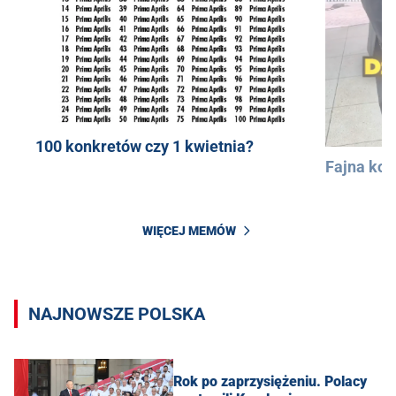
100 konkretów czy 1 kwietnia?
Fajna kos
WIĘCEJ MEMÓW
NAJNOWSZE POLSKA
Rok po zaprzysiężeniu. Polacy