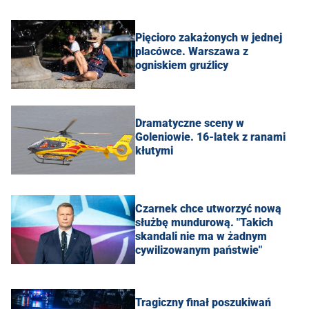
Pięcioro zakażonych w jednej
placówce. Warszawa z
ogniskiem gruźlicy
Dramatyczne sceny w
Goleniowie. 16-latek z ranami
kłutymi
Czarnek chce utworzyć nową
służbę mundurową. "Takich
skandali nie ma w żadnym
cywilizowanym państwie"
Tragiczny finał poszukiwań