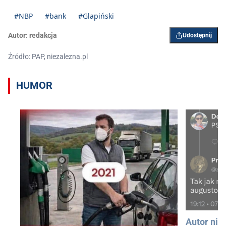
#NBP
#bank
#Glapiński
Autor:
redakcja
Udostępnij
Źródło: PAP, niezalezna.pl
HUMOR
Autor nie