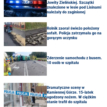
Jowity Zielińskiej. Szczątki
znalezione w lesie pod Lisinami
należały do zaginionej
Rolnik zaorał świeżo położony
asfalt. Policja zatrzymała go na
gorącym uczynku
Zderzenie samochodu z busem.
10 osób w szpitalu
Dramatyczne sceny w
Kamiennej Górze. 15-latek
ugodzony nożem. W ciężkim
stanie trafił do szpitala