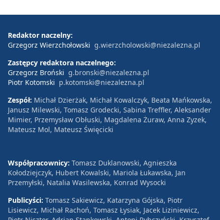
Redaktor naczelny:
Grzegorz Wierzchołowski
g.wierzcholowski@niezalezna.pl
Zastępcy redaktora naczelnego:
Grzegorz Broński
g.bronski@niezalezna.pl
Piotr Kotomski
p.kotomski@niezalezna.pl
Zespół:
Michał Dzierżak, Michał Kowalczyk, Beata Mańkowska,
Janusz Milewski, Tomasz Grodecki, Sabina Treffler, Aleksander
Mimier, Przemysław Obłuski, Magdalena Żuraw, Anna Zyzek,
Mateusz Mol, Mateusz Święcicki
Współpracownicy:
Tomasz Duklanowski, Agnieszka
Kołodziejczyk, Hubert Kowalski, Mariola Łukawska, Jan
Przemyłski, Natalia Wasilewska, Konrad Wysocki
Publicyści:
Tomasz Sakiewicz, Katarzyna Gójska, Piotr
Lisiewicz, Michał Rachoń, Tomasz Łysiak, Jacek Liziniewicz,
Piotr Nisztor, Adrian Stankowski, Antoni Rybczyński, Krzysztof