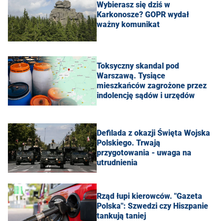
Wybierasz się dziś w
Karkonosze? GOPR wydał
ważny komunikat
Toksyczny skandal pod
Warszawą. Tysiące
mieszkańców zagrożone przez
indolencję sądów i urzędów
Defilada z okazji Święta Wojska
Polskiego. Trwają
przygotowania - uwaga na
utrudnienia
Rząd łupi kierowców. "Gazeta
Polska": Szwedzi czy Hiszpanie
tankują taniej