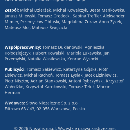
Zespół:
Michał Dzierżak, Michał Kowalczyk, Beata Mańkowska,
Janusz Milewski, Tomasz Grodecki, Sabina Treffler, Aleksander
Mimier, Przemysław Obłuski, Magdalena Żuraw, Anna Zyzek,
Mateusz Mol, Mateusz Święcicki
Współpracownicy:
Tomasz Duklanowski, Agnieszka
Kołodziejczyk, Hubert Kowalski, Mariola Łukawska, Jan
Przemyłski, Natalia Wasilewska, Konrad Wysocki
Publicyści:
Tomasz Sakiewicz, Katarzyna Gójska, Piotr
Lisiewicz, Michał Rachoń, Tomasz Łysiak, Jacek Liziniewicz,
Piotr Nisztor, Adrian Stankowski, Antoni Rybczyński, Krzysztof
Wołodźko, Krzysztof Karnkowski, Tomasz Teluk, Marcin
Herman
Wydawca:
Słowo Niezależne Sp. z o.o.
Filtrowa 63 / 43, 02-056 Warszawa, Polska
© 2026 Niezależna.pl. Wszystkie prawa zastrzeżone.