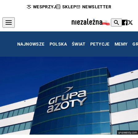
WESPRZYJ
SKLEP
NEWSLETTER
NAJNOWSZE
POLSKA
ŚWIAT
PETYCJE
MEMY
G
grupaazoty.com