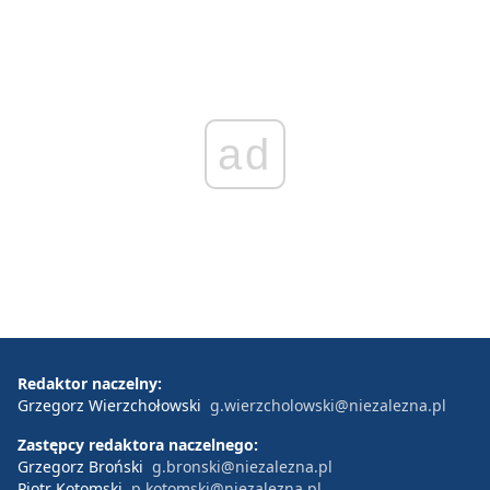
ad
Redaktor naczelny:
Grzegorz Wierzchołowski
g.wierzcholowski@niezalezna.pl
Zastępcy redaktora naczelnego:
Grzegorz Broński
g.bronski@niezalezna.pl
Piotr Kotomski
p.kotomski@niezalezna.pl