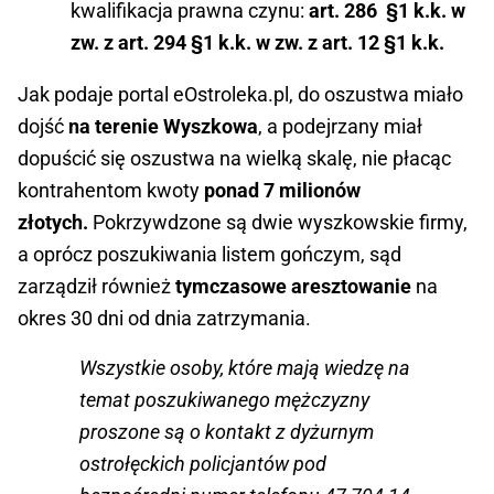
kwalifikacja prawna czynu:
art. 286 §1 k.k. w
zw. z art. 294 §1 k.k. w zw. z art. 12 §1 k.k.
Jak podaje portal eOstroleka.pl, do oszustwa miało
dojść
na terenie Wyszkowa
, a podejrzany miał
dopuścić się oszustwa na wielką skalę, nie płacąc
kontrahentom kwoty
ponad 7 milionów
złotych.
Pokrzywdzone są dwie wyszkowskie firmy,
a oprócz poszukiwania listem gończym, sąd
zarządził również
tymczasowe aresztowanie
na
okres 30 dni od dnia zatrzymania.
Wszystkie osoby, które mają wiedzę na
temat poszukiwanego mężczyzny
proszone są o kontakt z dyżurnym
ostrołęckich policjantów pod