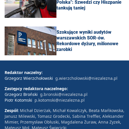
Polska": Szwedzi czy Hiszpanie
tankują taniej
Szokujące wyniki audytów
warszawskich SOR-ów.
Rekordowe dyżury, milionowe
zarobki
Redaktor naczelny:
Grzegorz Wierzchołowski
g.wierzcholowski@niezalezna.pl
Zastępcy redaktora naczelnego:
Grzegorz Broński
g.bronski@niezalezna.pl
Piotr Kotomski
p.kotomski@niezalezna.pl
Zespół:
Michał Dzierżak, Michał Kowalczyk, Beata Mańkowska,
Janusz Milewski, Tomasz Grodecki, Sabina Treffler, Aleksander
Mimier, Przemysław Obłuski, Magdalena Żuraw, Anna Zyzek,
Mateusz Mol, Mateusz Święcicki