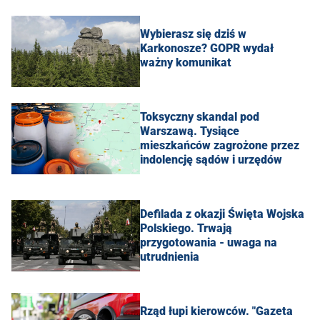
Wybierasz się dziś w
Karkonosze? GOPR wydał
ważny komunikat
Toksyczny skandal pod
Warszawą. Tysiące
mieszkańców zagrożone przez
indolencję sądów i urzędów
Defilada z okazji Święta Wojska
Polskiego. Trwają
przygotowania - uwaga na
utrudnienia
Rząd łupi kierowców. "Gazeta