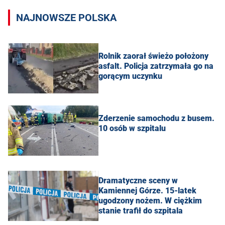
NAJNOWSZE POLSKA
Rolnik zaorał świeżo położony
asfalt. Policja zatrzymała go na
gorącym uczynku
Zderzenie samochodu z busem.
10 osób w szpitalu
Dramatyczne sceny w
Kamiennej Górze. 15-latek
ugodzony nożem. W ciężkim
stanie trafił do szpitala