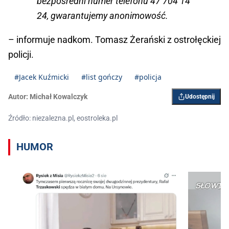
bezpośredni numer telefonu 47 704 14
24, gwarantujemy anonimowość.
– informuje nadkom. Tomasz Żerański z ostrołęckiej
policji.
#Jacek Kuźmicki
#list gończy
#policja
Autor:
Michał Kowalczyk
Udostępnij
Źródło: niezalezna.pl, eostroleka.pl
HUMOR