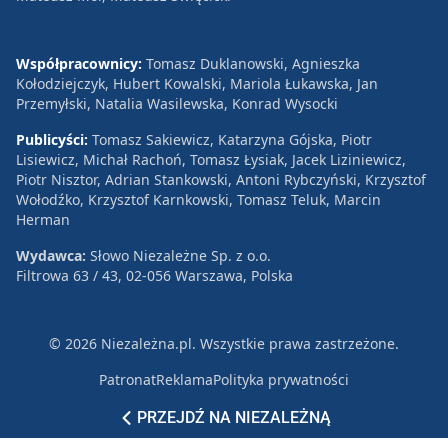
Współpracownicy:
Tomasz Duklanowski, Agnieszka
Kołodziejczyk, Hubert Kowalski, Mariola Łukawska, Jan
Przemyłski, Natalia Wasilewska, Konrad Wysocki
Publicyści:
Tomasz Sakiewicz, Katarzyna Gójska, Piotr
Lisiewicz, Michał Rachoń, Tomasz Łysiak, Jacek Liziniewicz,
Piotr Nisztor, Adrian Stankowski, Antoni Rybczyński, Krzysztof
Wołodźko, Krzysztof Karnkowski, Tomasz Teluk, Marcin
Herman
Wydawca:
Słowo Niezależne Sp. z o.o.
Filtrowa 63 / 43, 02-056 Warszawa, Polska
© 2026 Niezależna.pl. Wszystkie prawa zastrzeżone.
Patronat
Reklama
Polityka prywatności
PRZEJDŹ NA NIEZALEŻNĄ