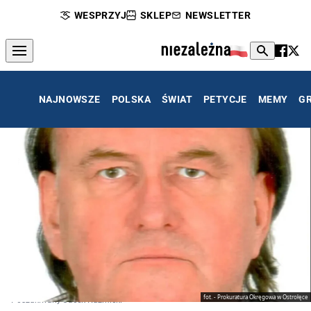
WESPRZYJ
SKLEP
NEWSLETTER
NAJNOWSZE
POLSKA
ŚWIAT
PETYCJE
MEMY
G
fot. - Prokuratura Okręgowa w Ostrołęce
Poszukiwany Jacek Kuźmicki