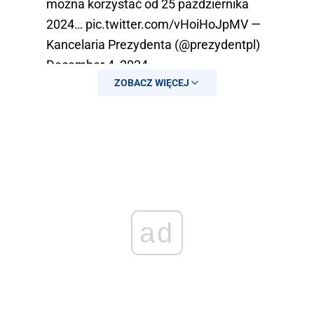
można korzystać od 25 października
2024…
pic.twitter.com/vHoiHoJpMV
—
Kancelaria Prezydenta (@prezydentpl)
December 4, 2024
ZOBACZ WIĘCEJ
ad