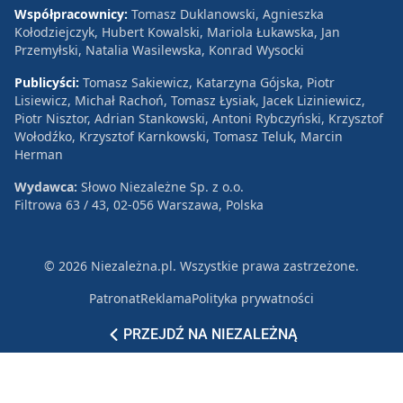
Współpracownicy:
Tomasz Duklanowski, Agnieszka
Kołodziejczyk, Hubert Kowalski, Mariola Łukawska, Jan
Przemyłski, Natalia Wasilewska, Konrad Wysocki
Publicyści:
Tomasz Sakiewicz, Katarzyna Gójska, Piotr
Lisiewicz, Michał Rachoń, Tomasz Łysiak, Jacek Liziniewicz,
Piotr Nisztor, Adrian Stankowski, Antoni Rybczyński, Krzysztof
Wołodźko, Krzysztof Karnkowski, Tomasz Teluk, Marcin
Herman
Wydawca:
Słowo Niezależne Sp. z o.o.
Filtrowa 63 / 43, 02-056 Warszawa, Polska
© 2026 Niezależna.pl. Wszystkie prawa zastrzeżone.
Patronat
Reklama
Polityka prywatności
PRZEJDŹ NA NIEZALEŻNĄ