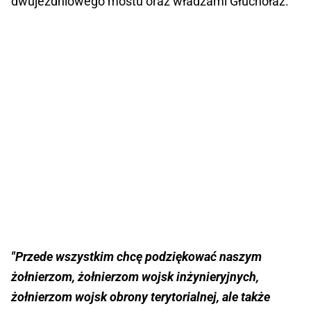
dwujezdniowego mostu oraz władzami Głuchołaz.
"Przede wszystkim chcę podziękować naszym
żołnierzom, żołnierzom wojsk inżynieryjnych,
żołnierzom wojsk obrony terytorialnej, ale także