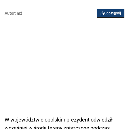
Autor:
mż
Udostępnij
W województwie opolskim prezydent odwiedził
wcześniej w środę tereny zniszczone podczas