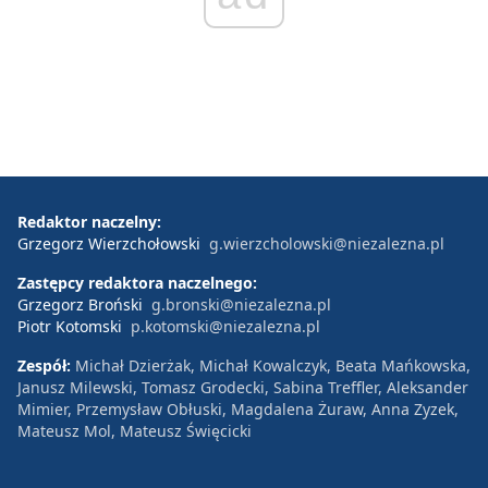
Redaktor naczelny:
Grzegorz Wierzchołowski
g.wierzcholowski@niezalezna.pl
Zastępcy redaktora naczelnego:
Grzegorz Broński
g.bronski@niezalezna.pl
Piotr Kotomski
p.kotomski@niezalezna.pl
Zespół:
Michał Dzierżak, Michał Kowalczyk, Beata Mańkowska,
Janusz Milewski, Tomasz Grodecki, Sabina Treffler, Aleksander
Mimier, Przemysław Obłuski, Magdalena Żuraw, Anna Zyzek,
Mateusz Mol, Mateusz Święcicki