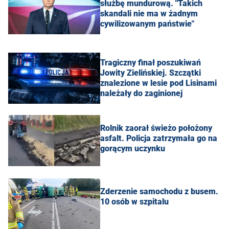
służbę mundurową. "Takich
skandali nie ma w żadnym
cywilizowanym państwie"
Tragiczny finał poszukiwań
Jowity Zielińskiej. Szczątki
znalezione w lesie pod Lisinami
należały do zaginionej
Rolnik zaorał świeżo położony
asfalt. Policja zatrzymała go na
gorącym uczynku
Zderzenie samochodu z busem.
10 osób w szpitalu