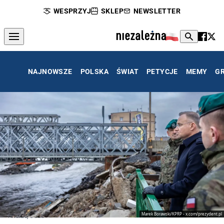
WESPRZYJ
SKLEP
NEWSLETTER
NAJNOWSZE
POLSKA
ŚWIAT
PETYCJE
MEMY
G
Marek Borawski/KPRP - x.com/prezydent.pl
Andrzej Duda