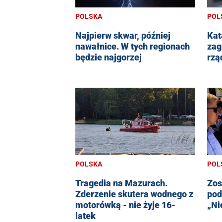
POL
POLSKA
Kat
Najpierw skwar, później
zag
nawałnice. W tych regionach
rzą
będzie najgorzej
POLSKA
POL
Tragedia na Mazurach.
Zos
Zderzenie skutera wodnego z
pod
motorówką - nie żyje 16-
„Ni
latek