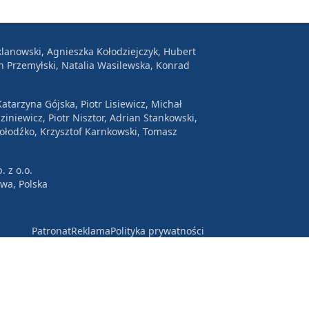
lanowski, Agnieszka Kołodziejczyk, Hubert
n Przemyłski, Natalia Wasilewska, Konrad
atarzyna Gójska, Piotr Lisiewicz, Michał
ziniewicz, Piotr Nisztor, Adrian Stankowski,
Wołodźko, Krzysztof Karnkowski, Tomasz
. z o.o.
awa, Polska
Patronat
Reklama
Polityka prywatności