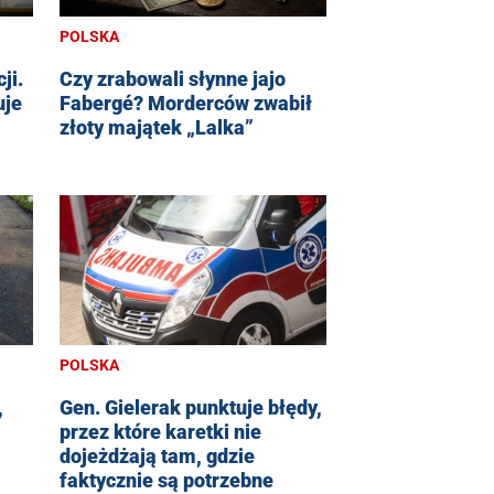
POLSKA
ji.
Czy zrabowali słynne jajo
uje
Fabergé? Morderców zwabił
złoty majątek „Lalka”
POLSKA
,
Gen. Gielerak punktuje błędy,
przez które karetki nie
dojeżdżają tam, gdzie
faktycznie są potrzebne