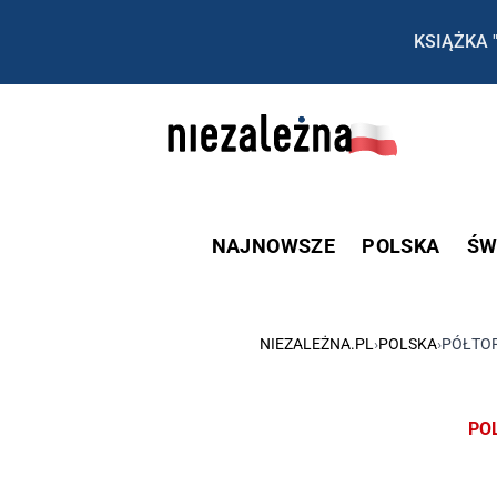
KSIĄŻKA 
NAJNOWSZE
POLSKA
ŚW
NIEZALEŻNA.PL
›
POLSKA
›
PÓŁTOR
PO