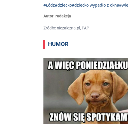
#Łódź
#dziecko
#dziecko wypadło z okna
#wie
Autor:
redakcja
Źródło: niezalezna.pl, PAP
HUMOR