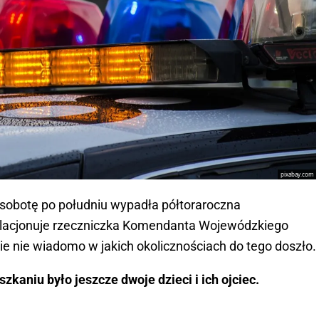
pixabay.com
w sobotę po południu wypadła półtoraroczna
elacjonuje rzeczniczka Komendanta Wojewódzkiego
zie nie wiadomo w jakich okolicznościach do tego doszło.
kaniu było jeszcze dwoje dzieci i ich ojciec.