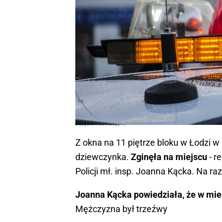
zdjęcie ilustracyjne
Z okna na 11 piętrze bloku w Łodzi 
dziewczynka.
Zginęła na miejscu
- r
Policji mł. insp. Joanna Kącka. Na ra
Joanna Kącka powiedziała, że w miesz
Mężczyzna był trzeźwy