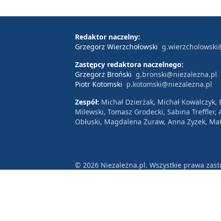
Redaktor naczelny:
Grzegorz Wierzchołowski
g.wierzcholowski
Zastępcy redaktora naczelnego:
Grzegorz Broński
g.bronski@niezalezna.pl
Piotr Kotomski
p.kotomski@niezalezna.pl
Zespół:
Michał Dzierżak, Michał Kowalczyk,
Milewski, Tomasz Grodecki, Sabina Treffler
Obłuski, Magdalena Żuraw, Anna Zyzek, Mat
© 2026 Niezależna.pl. Wszystkie prawa zast