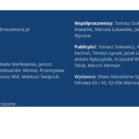
Współpracownicy:
Tomasz Duk
@niezalezna.pl
Kowalski, Mariola Łukawska, Ja
Wysocki
Publicyści:
Tomasz Sakiewicz, K
Rachoń, Tomasz Łysiak, Jacek Li
Antoni Rybczyński, Krzysztof 
 Beata Mańkowska, Janusz
Teluk, Marcin Herman
, Aleksander Mimier, Przemysław
eusz Mol, Mateusz Święcicki
Wydawca:
Słowo Niezależne Sp
Filtrowa 63 / 43, 02-056 Warsz
rzeżone.