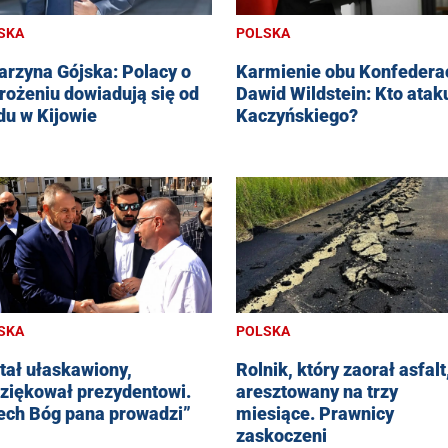
SKA
POLSKA
arzyna Gójska: Polacy o
Karmienie obu Konfederac
rożeniu dowiadują się od
Dawid Wildstein: Kto atak
du w Kijowie
Kaczyńskiego?
SKA
POLSKA
tał ułaskawiony,
Rolnik, który zaorał asfalt
ziękował prezydentowi.
aresztowany na trzy
ech Bóg pana prowadzi”
miesiące. Prawnicy
zaskoczeni