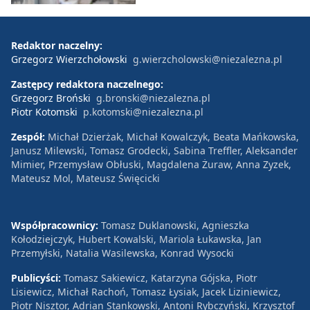
Redaktor naczelny:
Grzegorz Wierzchołowski
g.wierzcholowski@niezalezna.pl
Zastępcy redaktora naczelnego:
Grzegorz Broński
g.bronski@niezalezna.pl
Piotr Kotomski
p.kotomski@niezalezna.pl
Zespół:
Michał Dzierżak, Michał Kowalczyk, Beata Mańkowska,
Janusz Milewski, Tomasz Grodecki, Sabina Treffler, Aleksander
Mimier, Przemysław Obłuski, Magdalena Żuraw, Anna Zyzek,
Mateusz Mol, Mateusz Święcicki
Współpracownicy:
Tomasz Duklanowski, Agnieszka
Kołodziejczyk, Hubert Kowalski, Mariola Łukawska, Jan
Przemyłski, Natalia Wasilewska, Konrad Wysocki
Publicyści:
Tomasz Sakiewicz, Katarzyna Gójska, Piotr
Lisiewicz, Michał Rachoń, Tomasz Łysiak, Jacek Liziniewicz,
Piotr Nisztor, Adrian Stankowski, Antoni Rybczyński, Krzysztof