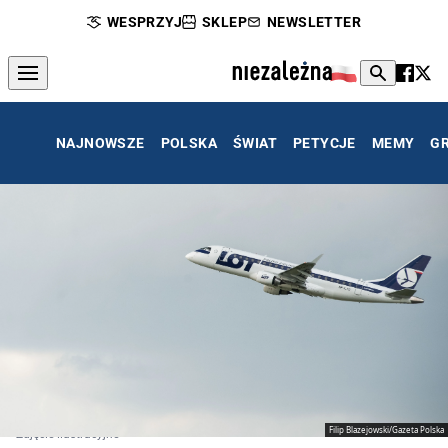
WESPRZYJ
SKLEP
NEWSLETTER
NAJNOWSZE
POLSKA
ŚWIAT
PETYCJE
MEMY
G
Filip Blazejowski/Gazeta Polska
Zdjęcie ilustracyjne