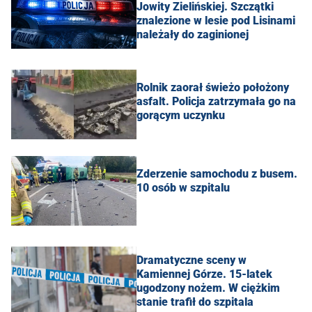
Jowity Zielińskiej. Szczątki
znalezione w lesie pod Lisinami
należały do zaginionej
Rolnik zaorał świeżo położony
asfalt. Policja zatrzymała go na
gorącym uczynku
Zderzenie samochodu z busem.
10 osób w szpitalu
Dramatyczne sceny w
Kamiennej Górze. 15-latek
ugodzony nożem. W ciężkim
stanie trafił do szpitala