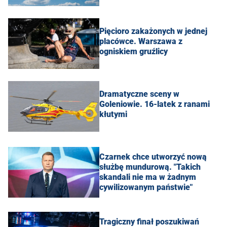
Pięcioro zakażonych w jednej
placówce. Warszawa z
ogniskiem gruźlicy
Dramatyczne sceny w
Goleniowie. 16-latek z ranami
kłutymi
Czarnek chce utworzyć nową
służbę mundurową. "Takich
skandali nie ma w żadnym
cywilizowanym państwie"
Tragiczny finał poszukiwań