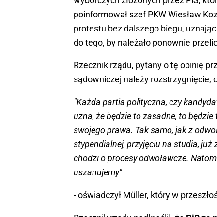
wyborczych złożonych przez PiS, któ
poinformował szef PKW Wiesław Kozi
protestu bez dalszego biegu, uznają
do tego, by należało ponownie przeli
Rzecznik rządu, pytany o tę opinię pr
sądowniczej należy rozstrzygnięcie, c
"Każda partia polityczna, czy kandyd
uzna, że będzie to zasadne, to będzie t
swojego prawa. Tak samo, jak z odwoła
stypendialnej, przyjęciu na studia, już 
chodzi o procesy odwoławcze. Natomi
uszanujemy"
- oświadczył Müller, który w przeszło