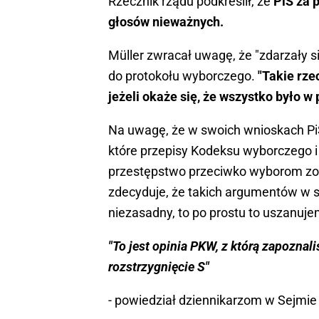
Rzecznik rządu podkreślił, że
PiS za 
głosów nieważnych.
Müller zwracał uwagę, że "zdarzały si
do protokołu wyborczego.
"Takie rze
jeżeli okaże się, że wszystko było w
Na uwagę, że w swoich wnioskach Pi
które przepisy Kodeksu wyborczego i 
przestępstwo przeciwko wyborom zost
zdecyduje, że takich argumentów w s
niezasadny, to po prostu to uszanuje
"To jest opinia PKW, z którą zapozna
rozstrzygnięcie S"
- powiedział dziennikarzom w Sejmie