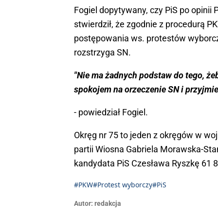
Fogiel dopytywany, czy PiS po opini
stwierdził, że zgodnie z procedurą PK
postępowania ws. protestów wyborcz
rozstrzyga SN.
"Nie ma żadnych podstaw do tego, że
spokojem na orzeczenie SN i przyjmiem
- powiedział Fogiel.
Okręg nr 75 to jeden z okręgów w woj
partii Wiosna Gabriela Morawska-Sta
kandydata PiS Czesława Ryszkę 61 
#PKW
#Protest wyborczy
#PiS
Autor:
redakcja