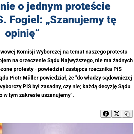
ie o jednym proteście
. Fogiel: „Szanujemy tę
opinię”
twowej Komisji Wyborczej na temat naszego protestu
jem na orzeczenie Sądu Najwyższego, nie ma żadnych
żone protesty - powiedział zastępca rzecznika PiS
ządu Piotr Müller powiedział, że "do władzy sądowniczej
 wyborczy PiS był zasadny, czy nie; każdą decyzję Sądu
 w tym zakresie uszanujemy".