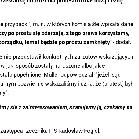
przesłankę do złożenia protestu uznał dużą liczbę
ę przypadki", m.in. w których komisja źle wpisała dane
czy po prostu się zdarzają, z tego prawa korzystamy,
 porządku, temat będzie po prostu zamknięty"
- dodał.
S nie przedstawił konkretnych zarzutów wskazujących,
w jaki sposób zostały naruszone albo jakie
ało popełnione, Müller odpowiedział: "jeżeli sąd
amym pozwie nie wskazaliśmy i uzna, że (protest) był
my".
liśmy się z zainteresowaniem, szanujemy ją, czekamy na
 zastępca rzecznika PiS Radosław Fogiel.