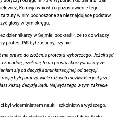
ry dotyczył okręgu nr 75 w wyborach do Senatu. Jak
elewicz, Komisja wniosła o pozostawienie tego
c zarzuty w nim podnoszone za nieznajdujące podstaw
czyć głosy w tym okręgu.
zez dziennikarzy w Sejmie, podkreślił, że to do władzy
zy protest PiS był zasadny, czy nie.
at ma prawo do złożenia protestu wyborczego. Jeżeli sąd
o zasadne, jeżeli nie, to po prostu skorzystaliśmy ze
niem się od decyzji administracyjnej, od decyzji
z mojej byłej branży, wiele różnych możliwości jest jeżeli
ast każdą decyzję Sądu Najwyższego w tym zakresie
ści był wiceministrem nauki i szkolnictwa wyższego.