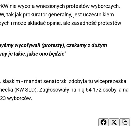
i PKW nie wycofa wniesionych protestów wyborczych,
W, tak jak prokurator generalny, jest uczestnikiem
ych i może składać opinie, ale zasadność protestów
byśmy wycofywali (protesty), czekamy z dużym
y je takie, jakie ono będzie"
. śląskim - mandat senatorski zdobyła tu wiceprezeska
necka (KW SLD). Zagłosowały na nią 64 172 osoby, a na
823 wyborców.