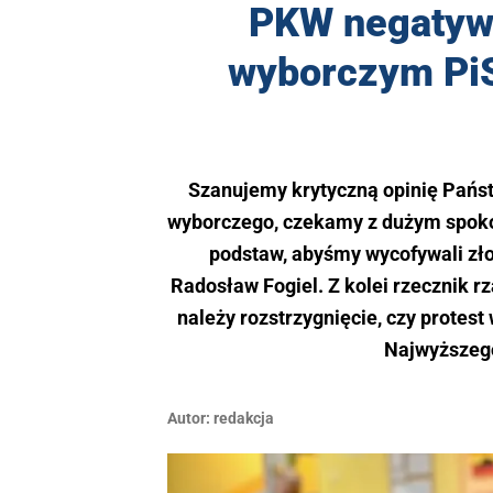
PKW negatywn
wyborczym PiS
Szanujemy krytyczną opinię Pańs
wyborczego, czekamy z dużym spoko
podstaw, abyśmy wycofywali zło
Radosław Fogiel. Z kolei rzecznik r
należy rozstrzygnięcie, czy protest
Najwyższego
Autor:
redakcja