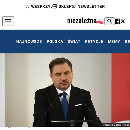
WESPRZYJ
SKLEP
NEWSLETTER
NAJNOWSZE
POLSKA
ŚWIAT
PETYCJE
MEMY
G
Fotomag/Gazeta Polska
zdjęcie ilustracyjne