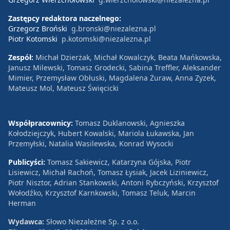
Zastępcy redaktora naczelnego:
Grzegorz Broński
g.bronski@niezalezna.pl
Piotr Kotomski
p.kotomski@niezalezna.pl
Zespół:
Michał Dzierżak, Michał Kowalczyk, Beata Mańkowska,
Janusz Milewski, Tomasz Grodecki, Sabina Treffler, Aleksander
Mimier, Przemysław Obłuski, Magdalena Żuraw, Anna Zyzek,
Mateusz Mol, Mateusz Święcicki
Współpracownicy:
Tomasz Duklanowski, Agnieszka
Kołodziejczyk, Hubert Kowalski, Mariola Łukawska, Jan
Przemyłski, Natalia Wasilewska, Konrad Wysocki
Publicyści:
Tomasz Sakiewicz, Katarzyna Gójska, Piotr
Lisiewicz, Michał Rachoń, Tomasz Łysiak, Jacek Liziniewicz,
Piotr Nisztor, Adrian Stankowski, Antoni Rybczyński, Krzysztof
Wołodźko, Krzysztof Karnkowski, Tomasz Teluk, Marcin
Herman
Wydawca:
Słowo Niezależne Sp. z o.o.