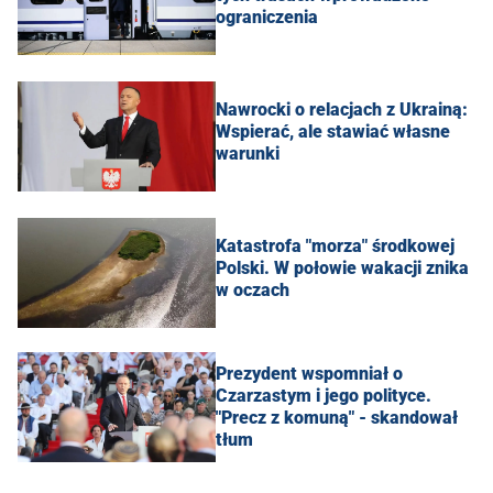
ograniczenia
Nawrocki o relacjach z Ukrainą:
Wspierać, ale stawiać własne
warunki
Katastrofa "morza" środkowej
Polski. W połowie wakacji znika
w oczach
Prezydent wspomniał o
Czarzastym i jego polityce.
"Precz z komuną" - skandował
tłum