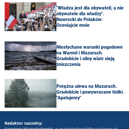
"Władza jest dla obywateli, a nie
obywatele dla władzy".
Nawrocki do Polaków:
Oceniajcie mnie
Niesłychane warunki pogodowe
na Warmii i Mazurach.
Gradobicie i silny wiatr sieją
zniszczenia
Potężna ulewa na Mazurach.
Gradobicie i powywracane łódki.
"Apelujemy"
Redaktor naczelny:
Grzegorz Wierzchołowski
g.wierzcholowski@niezalezna.pl