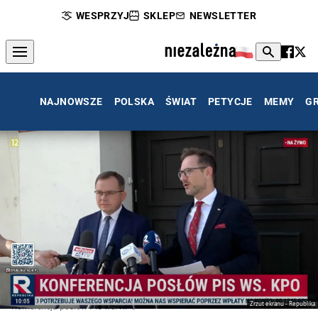
WESPRZYJ
SKLEP
NEWSLETTER
NAJNOWSZE
POLSKA
ŚWIAT
PETYCJE
MEMY
G
Zrzut ekranu - Republika
Konferencja posłów PiS ws. KPO