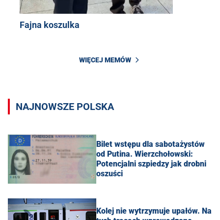
Fajna koszulka
WIĘCEJ MEMÓW
NAJNOWSZE POLSKA
Bilet wstępu dla sabotażystów
od Putina. Wierzchołowski:
Potencjalni szpiedzy jak drobni
oszuści
Kolej nie wytrzymuje upałów. Na