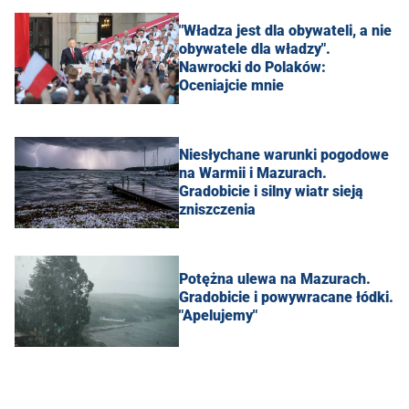
"Władza jest dla obywateli, a nie
obywatele dla władzy".
Nawrocki do Polaków:
Oceniajcie mnie
Niesłychane warunki pogodowe
na Warmii i Mazurach.
Gradobicie i silny wiatr sieją
zniszczenia
Potężna ulewa na Mazurach.
Gradobicie i powywracane łódki.
"Apelujemy"