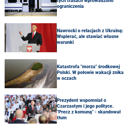
tych trasach wprowadzono
ograniczenia
Nawrocki o relacjach z Ukrainą:
Wspierać, ale stawiać własne
warunki
Katastrofa "morza" środkowej
Polski. W połowie wakacji znika
w oczach
Prezydent wspomniał o
Czarzastym i jego polityce.
"Precz z komuną" - skandował
tłum