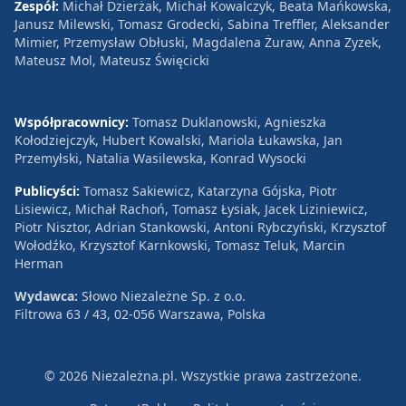
Zespół:
Michał Dzierżak, Michał Kowalczyk, Beata Mańkowska,
Janusz Milewski, Tomasz Grodecki, Sabina Treffler, Aleksander
Mimier, Przemysław Obłuski, Magdalena Żuraw, Anna Zyzek,
Mateusz Mol, Mateusz Święcicki
Współpracownicy:
Tomasz Duklanowski, Agnieszka
Kołodziejczyk, Hubert Kowalski, Mariola Łukawska, Jan
Przemyłski, Natalia Wasilewska, Konrad Wysocki
Publicyści:
Tomasz Sakiewicz, Katarzyna Gójska, Piotr
Lisiewicz, Michał Rachoń, Tomasz Łysiak, Jacek Liziniewicz,
Piotr Nisztor, Adrian Stankowski, Antoni Rybczyński, Krzysztof
Wołodźko, Krzysztof Karnkowski, Tomasz Teluk, Marcin
Herman
Wydawca:
Słowo Niezależne Sp. z o.o.
Filtrowa 63 / 43, 02-056 Warszawa, Polska
© 2026 Niezależna.pl. Wszystkie prawa zastrzeżone.