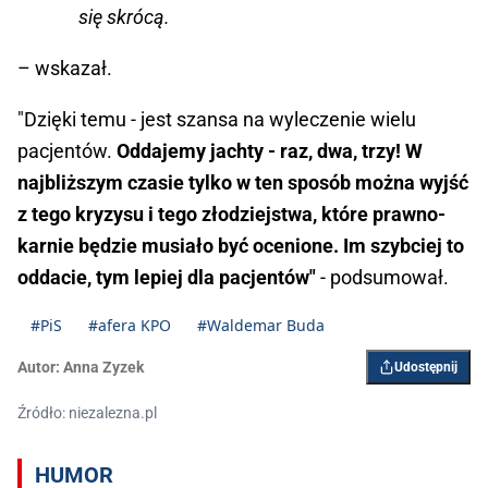
się skrócą.
– wskazał.
"Dzięki temu - jest szansa na wyleczenie wielu
pacjentów.
Oddajemy jachty - raz, dwa, trzy! W
najbliższym czasie tylko w ten sposób można wyjść
z tego kryzysu i tego złodziejstwa, które prawno-
karnie będzie musiało być ocenione. Im szybciej to
oddacie, tym lepiej dla pacjentów"
- podsumował.
#PiS
#afera KPO
#Waldemar Buda
Autor:
Anna Zyzek
Udostępnij
Źródło: niezalezna.pl
HUMOR