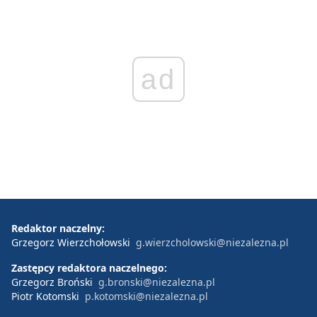
ad
Redaktor naczelny:
Grzegorz Wierzchołowski
g.wierzcholowski@niezalezna.pl
Zastępcy redaktora naczelnego:
Grzegorz Broński
g.bronski@niezalezna.pl
Piotr Kotomski
p.kotomski@niezalezna.pl