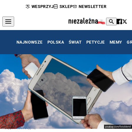
WESPRZYJ
SKLEP
NEWSLETTER
NAJNOWSZE
POLSKA
ŚWIAT
PETYCJE
MEMY
G
pixabay.com/fotoblend
zdjęcie ilustracyjne,