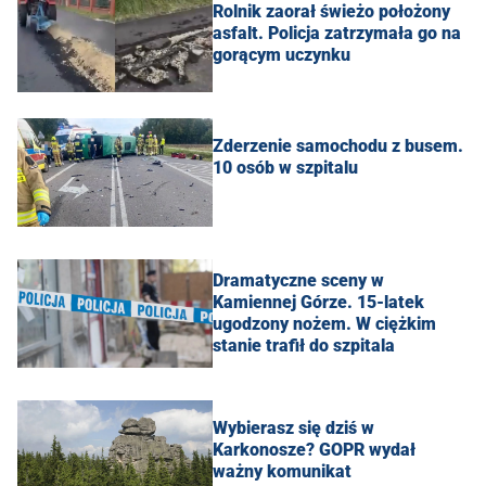
Rolnik zaorał świeżo położony
asfalt. Policja zatrzymała go na
gorącym uczynku
Zderzenie samochodu z busem.
10 osób w szpitalu
Dramatyczne sceny w
Kamiennej Górze. 15-latek
ugodzony nożem. W ciężkim
stanie trafił do szpitala
Wybierasz się dziś w
Karkonosze? GOPR wydał
ważny komunikat