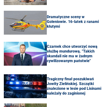
Dramatyczne sceny w
Goleniowie. 16-latek z ranami
kłutymi
Czarnek chce utworzyć nową
służbę mundurową. "Takich
skandali nie ma w żadnym
cywilizowanym państwie"
Tragiczny finał poszukiwań
Jowity Zielińskiej. Szczątki
znalezione w lesie pod Lisinami
należały do zaginionej