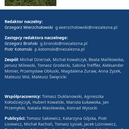
Redaktor naczelny:
Grzegorz Wierzchołowski
g.wierzcholowski@niezalezna.pl
Zastępcy redaktora naczelnego:
Grzegorz Broński
g.bronski@niezalezna.pl
Piotr Kotomski
p.kotomski@niezalezna.pl
Zespół:
Michał Dzierżak, Michał Kowalczyk, Beata Mańkowska,
Janusz Milewski, Tomasz Grodecki, Sabina Treffler, Aleksander
Mimier, Przemysław Obłuski, Magdalena Żuraw, Anna Zyzek,
Mateusz Mol, Mateusz Święcicki
Współpracownicy:
Tomasz Duklanowski, Agnieszka
Kołodziejczyk, Hubert Kowalski, Mariola Łukawska, Jan
Przemyłski, Natalia Wasilewska, Konrad Wysocki
Publicyści:
Tomasz Sakiewicz, Katarzyna Gójska, Piotr
Lisiewicz, Michał Rachoń, Tomasz Łysiak, Jacek Liziniewicz,