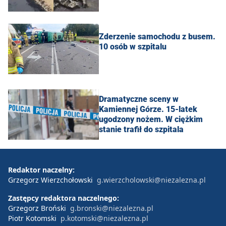
Zderzenie samochodu z busem.
10 osób w szpitalu
Dramatyczne sceny w
Kamiennej Górze. 15-latek
ugodzony nożem. W ciężkim
stanie trafił do szpitala
Redaktor naczelny:
Grzegorz Wierzchołowski
g.wierzcholowski@niezalezna.pl
Zastępcy redaktora naczelnego:
Grzegorz Broński
g.bronski@niezalezna.pl
Piotr Kotomski
p.kotomski@niezalezna.pl