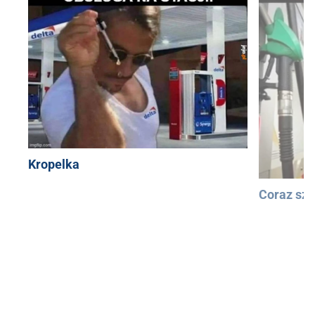
Kropelka
Coraz szy