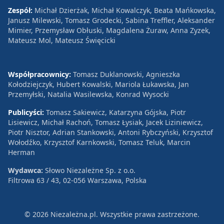
Zespół:
Michał Dzierżak, Michał Kowalczyk, Beata Mańkowska,
Janusz Milewski, Tomasz Grodecki, Sabina Treffler, Aleksander
Mimier, Przemysław Obłuski, Magdalena Żuraw, Anna Zyzek,
Mateusz Mol, Mateusz Święcicki
Współpracownicy:
Tomasz Duklanowski, Agnieszka
Kołodziejczyk, Hubert Kowalski, Mariola Łukawska, Jan
Przemyłski, Natalia Wasilewska, Konrad Wysocki
Publicyści:
Tomasz Sakiewicz, Katarzyna Gójska, Piotr
Lisiewicz, Michał Rachoń, Tomasz Łysiak, Jacek Liziniewicz,
Piotr Nisztor, Adrian Stankowski, Antoni Rybczyński, Krzysztof
Wołodźko, Krzysztof Karnkowski, Tomasz Teluk, Marcin
Herman
Wydawca:
Słowo Niezależne Sp. z o.o.
Filtrowa 63 / 43, 02-056 Warszawa, Polska
© 2026 Niezależna.pl. Wszystkie prawa zastrzeżone.