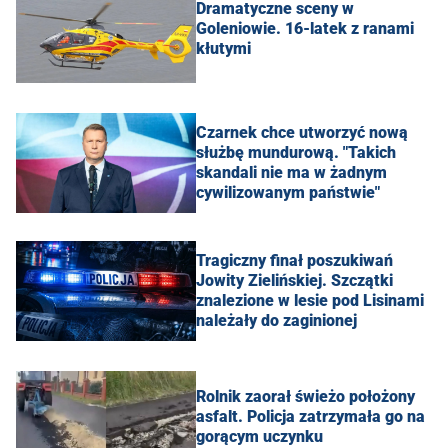
Dramatyczne sceny w
Goleniowie. 16-latek z ranami
kłutymi
Czarnek chce utworzyć nową
służbę mundurową. "Takich
skandali nie ma w żadnym
cywilizowanym państwie"
Tragiczny finał poszukiwań
Jowity Zielińskiej. Szczątki
znalezione w lesie pod Lisinami
należały do zaginionej
Rolnik zaorał świeżo położony
asfalt. Policja zatrzymała go na
gorącym uczynku