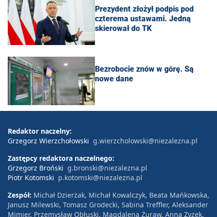
Prezydent złożył podpis pod
czterema ustawami. Jedną
skierował do TK
Bezrobocie znów w górę. Są
nowe dane
Redaktor naczelny:
Grzegorz Wierzchołowski
g.wierzcholowski@niezalezna.pl
Zastępcy redaktora naczelnego:
Grzegorz Broński
g.bronski@niezalezna.pl
Piotr Kotomski
p.kotomski@niezalezna.pl
Zespół:
Michał Dzierżak, Michał Kowalczyk, Beata Mańkowska,
Janusz Milewski, Tomasz Grodecki, Sabina Treffler, Aleksander
Mimier, Przemysław Obłuski, Magdalena Żuraw, Anna Zyzek,