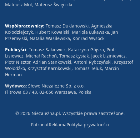
Mateusz Mol, Mateusz Święcicki
Współpracownicy:
Tomasz Duklanowski, Agnieszka
Kołodziejczyk, Hubert Kowalski, Mariola Łukawska, Jan
Przemyłski, Natalia Wasilewska, Konrad Wysocki
Publicyści:
Tomasz Sakiewicz, Katarzyna Gójska, Piotr
Lisiewicz, Michał Rachoń, Tomasz Łysiak, Jacek Liziniewicz,
Piotr Nisztor, Adrian Stankowski, Antoni Rybczyński, Krzysztof
Wołodźko, Krzysztof Karnkowski, Tomasz Teluk, Marcin
Herman
Wydawca:
Słowo Niezależne Sp. z o.o.
Filtrowa 63 / 43, 02-056 Warszawa, Polska
© 2026 Niezależna.pl. Wszystkie prawa zastrzeżone.
Patronat
Reklama
Polityka prywatności