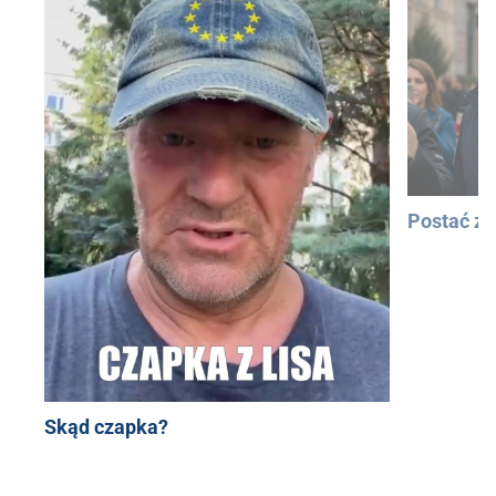
Postać z
Skąd czapka?