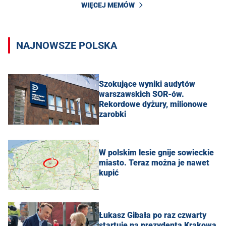
WIĘCEJ MEMÓW
NAJNOWSZE POLSKA
Szokujące wyniki audytów
warszawskich SOR-ów.
Rekordowe dyżury, milionowe
zarobki
W polskim lesie gnije sowieckie
miasto. Teraz można je nawet
kupić
Łukasz Gibała po raz czwarty
startuje na prezydenta Krakowa