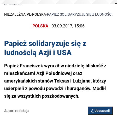
pixabay.com
NIEZALEŻNA.PL
›
POLSKA
›
PAPIEŻ SOLIDARYZUJE SIĘ Z LUDNOŚCIĄ A
POLSKA
03.09.2017, 15:06
Papież solidaryzuje się z
ludnością Azji i USA
Papież Franciszek wyraził w niedzielę bliskość z
mieszkańcami Azji Południowej oraz
amerykańskich stanów Teksas i Luizjana, którzy
ucierpieli z powodu powodzi i huraganów. Modlił
się za wszystkich poszkodowanych.
Autor:
redakcja
Udostępnij