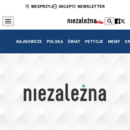
WESPRZYJ
SKLEP
NEWSLETTER
NAJNOWSZE
POLSKA
ŚWIAT
PETYCJE
MEMY
G