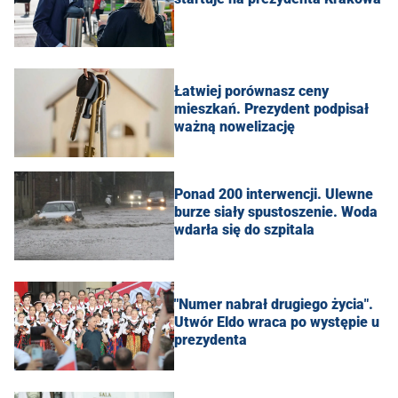
Łatwiej porównasz ceny
mieszkań. Prezydent podpisał
ważną nowelizację
Ponad 200 interwencji. Ulewne
burze siały spustoszenie. Woda
wdarła się do szpitala
"Numer nabrał drugiego życia".
Utwór Eldo wraca po występie u
prezydenta