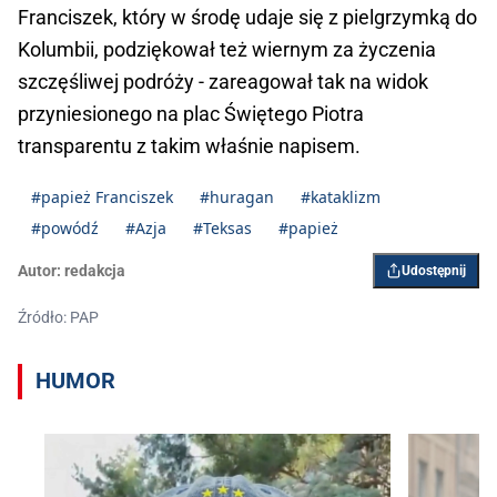
Franciszek, który w środę udaje się z pielgrzymką do
Kolumbii, podziękował też wiernym za życzenia
szczęśliwej podróży - zareagował tak na widok
przyniesionego na plac Świętego Piotra
transparentu z takim właśnie napisem.
#papież Franciszek
#huragan
#kataklizm
#powódź
#Azja
#Teksas
#papież
Autor:
redakcja
Udostępnij
Źródło: PAP
HUMOR