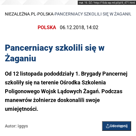
mat. 16. DZ / http://16dz.wp.mil.pl/pl/4_471.html
NIEZALEŻNA.PL
›
POLSKA
›
PANCERNIACY SZKOLILI SIĘ W ŻAGANIU
POLSKA
06.12.2018, 14:02
Pancerniacy szkolili się w
Żaganiu
Od 12 listopada pododdziały 1. Brygady Pancernej
szkoliły się na terenie Ośrodka Szkolenia
Poligonowego Wojsk Lądowych Żagań. Podczas
manewrów żołnierze doskonalili swoje
umiejętności.
Autor:
iggys
Udostępnij