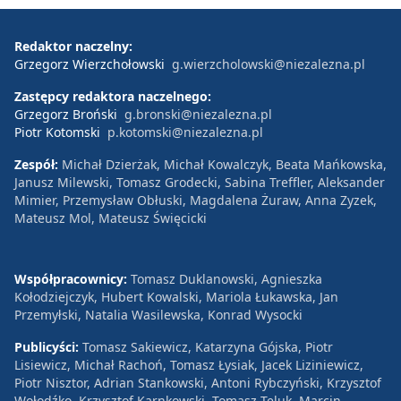
Redaktor naczelny:
Grzegorz Wierzchołowski
g.wierzcholowski@niezalezna.pl
Zastępcy redaktora naczelnego:
Grzegorz Broński
g.bronski@niezalezna.pl
Piotr Kotomski
p.kotomski@niezalezna.pl
Zespół:
Michał Dzierżak, Michał Kowalczyk, Beata Mańkowska,
Janusz Milewski, Tomasz Grodecki, Sabina Treffler, Aleksander
Mimier, Przemysław Obłuski, Magdalena Żuraw, Anna Zyzek,
Mateusz Mol, Mateusz Święcicki
Współpracownicy:
Tomasz Duklanowski, Agnieszka
Kołodziejczyk, Hubert Kowalski, Mariola Łukawska, Jan
Przemyłski, Natalia Wasilewska, Konrad Wysocki
Publicyści:
Tomasz Sakiewicz, Katarzyna Gójska, Piotr
Lisiewicz, Michał Rachoń, Tomasz Łysiak, Jacek Liziniewicz,
Piotr Nisztor, Adrian Stankowski, Antoni Rybczyński, Krzysztof
Wołodźko, Krzysztof Karnkowski, Tomasz Teluk, Marcin