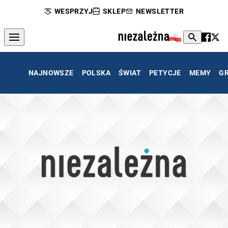
WESPRZYJ
SKLEP
NEWSLETTER
NAJNOWSZE
POLSKA
ŚWIAT
PETYCJE
MEMY
G