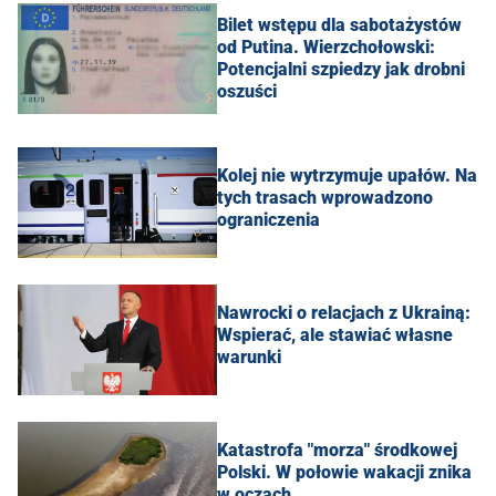
Bilet wstępu dla sabotażystów
od Putina. Wierzchołowski:
Potencjalni szpiedzy jak drobni
oszuści
Kolej nie wytrzymuje upałów. Na
tych trasach wprowadzono
ograniczenia
Nawrocki o relacjach z Ukrainą:
Wspierać, ale stawiać własne
warunki
Katastrofa "morza" środkowej
Polski. W połowie wakacji znika
w oczach