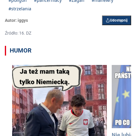
#poligon
#pancerniacy
#Żagań
#manewry
#strzelania
Autor:
iggys
Udostępnij
Źródło: 16. DZ
HUMOR
Nie lubię