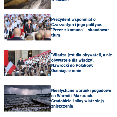
Prezydent wspomniał o
Czarzastym i jego polityce.
"Precz z komuną" - skandował
tłum
"Władza jest dla obywateli, a nie
obywatele dla władzy".
Nawrocki do Polaków:
Oceniajcie mnie
Niesłychane warunki pogodowe
na Warmii i Mazurach.
Gradobicie i silny wiatr sieją
zniszczenia