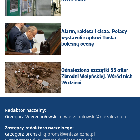
Alarm, rakieta i cisza. Polacy
wystawili rządowi Tuska
bolesną ocenę
Odnaleziono szczątki 55 ofiar
Zbrodni Wołyńskiej. Wśród nich
26 dzieci
Redaktor naczelny:
Grzegorz Wierzchołowski
g.wierzcholowski@niezalezna.pl
Zastępcy redaktora naczelnego:
Grzegorz Broński
g.bronski@niezalezna.pl