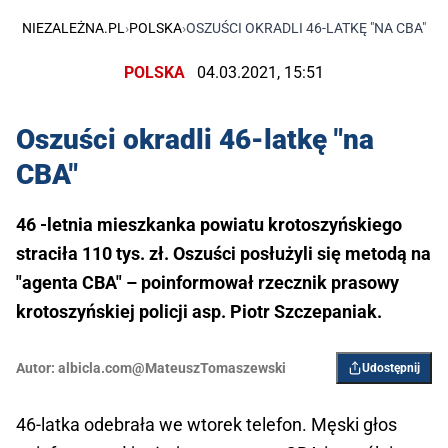
NIEZALEŻNA.PL
›
POLSKA
›
OSZUŚCI OKRADLI 46-LATKĘ "NA CBA"
POLSKA
04.03.2021, 15:51
Oszuści okradli 46-latkę "na
CBA"
46 -letnia mieszkanka powiatu krotoszyńskiego
straciła 110 tys. zł. Oszuści posłużyli się metodą na
"agenta CBA" – poinformował rzecznik prasowy
krotoszyńskiej policji asp. Piotr Szczepaniak.
Autor:
albicla.com@MateuszTomaszewski
Udostępnij
46-latka odebrała we wtorek telefon. Męski głos