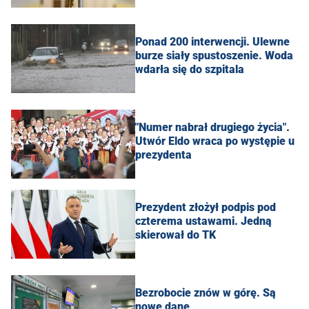
Ponad 200 interwencji. Ulewne
burze siały spustoszenie. Woda
wdarła się do szpitala
"Numer nabrał drugiego życia".
Utwór Eldo wraca po występie u
prezydenta
Prezydent złożył podpis pod
czterema ustawami. Jedną
skierował do TK
Bezrobocie znów w górę. Są
nowe dane