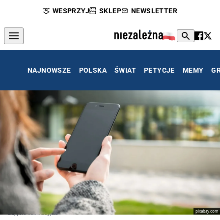
WESPRZYJ
SKLEP
NEWSLETTER
NAJNOWSZE
POLSKA
ŚWIAT
PETYCJE
MEMY
G
pixabay.com
zdjęcie ilustracyjne