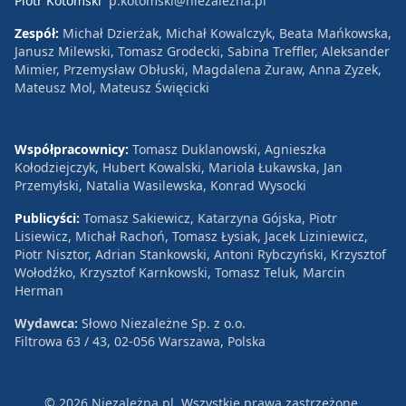
Piotr Kotomski
p.kotomski@niezalezna.pl
Zespół:
Michał Dzierżak, Michał Kowalczyk, Beata Mańkowska,
Janusz Milewski, Tomasz Grodecki, Sabina Treffler, Aleksander
Mimier, Przemysław Obłuski, Magdalena Żuraw, Anna Zyzek,
Mateusz Mol, Mateusz Święcicki
Współpracownicy:
Tomasz Duklanowski, Agnieszka
Kołodziejczyk, Hubert Kowalski, Mariola Łukawska, Jan
Przemyłski, Natalia Wasilewska, Konrad Wysocki
Publicyści:
Tomasz Sakiewicz, Katarzyna Gójska, Piotr
Lisiewicz, Michał Rachoń, Tomasz Łysiak, Jacek Liziniewicz,
Piotr Nisztor, Adrian Stankowski, Antoni Rybczyński, Krzysztof
Wołodźko, Krzysztof Karnkowski, Tomasz Teluk, Marcin
Herman
Wydawca:
Słowo Niezależne Sp. z o.o.
Filtrowa 63 / 43, 02-056 Warszawa, Polska
© 2026 Niezależna.pl. Wszystkie prawa zastrzeżone.