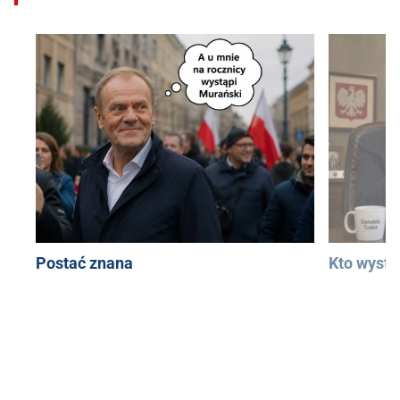
Postać znana
Kto wystą